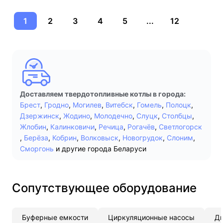
1
2
3
4
5
...
12
Доставляем твердотопливные котлы в города:
Брест
,
Гродно
,
Могилев
,
Витебск
,
Гомель
,
Полоцк
,
Дзержинск
,
Жодино
,
Молодечно
,
Слуцк
,
Столбцы
,
Жлобин
,
Калинковичи
,
Речица
,
Рогачёв
,
Светлогорск
,
Берёза
,
Кобрин
,
Волковыск
,
Новогрудок
,
Слоним
,
Сморгонь
и другие города Беларуси
Сопутствующее оборудование
Буферные емкости
Циркуляционные насосы
Д