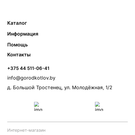
Каталог
Газовые котлы
Водонагреватели
Информация
Твердотопливные котлы
Теплый пол
О компании
Помощь
Электрические котлы
Радиаторы
Контакты
Условия оплаты
Контакты
Банные печи
Насосы
Статьи
Условия доставки
Камины и печи
Дымоходы
Акции
+375 44 511-06-41
Монтаж систем отопления
Производители
info@gorodkotlov.by
Прайс по монтажу систем отопления
Проект систем отопления
д. Большой Тростенец, ул. Молодёжная, 1/2
Интернет-магазин