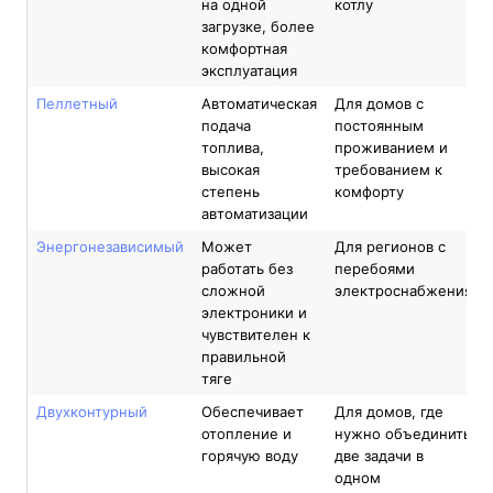
на одной
котлу
загрузке, более
комфортная
эксплуатация
Пеллетный
Автоматическая
Для домов с
подача
постоянным
топлива,
проживанием и
высокая
требованием к
степень
комфорту
автоматизации
Энергонезависимый
Может
Для регионов с
работать без
перебоями
сложной
электроснабжения
электроники и
чувствителен к
правильной
тяге
Двухконтурный
Обеспечивает
Для домов, где
отопление и
нужно объединить
горячую воду
две задачи в
одном