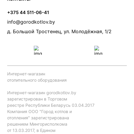
Банные печи
Насосы
Статьи
Условия доставки
Камины и печи
Дымоходы
Акции
+375 44 511-06-41
Монтаж систем отопления
Производители
info@gorodkotlov.by
Прайс по монтажу систем отопления
Проект систем отопления
д. Большой Тростенец, ул. Молодёжная, 1/2
Интернет-магазин
отопительного оборудования
Интернет-магазин gorodkotlov.by
зарегистрирован в Торговом
реестре Республики Беларусь 03.04.2017
Компания ООО "Город котлов и
отопления" зарегистрирована
решением Мингорисполкома
от 13.03.2017, в Едином