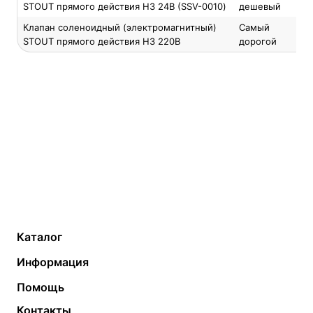
STOUT прямого действия НЗ 24В (SSV-0010)
дешевый
Клапан соленоидный (электромагнитный)
Самый
STOUT прямого действия НЗ 220В
дорогой
Каталог
Газовые котлы
Водонагреватели
Информация
Твердотопливные котлы
Теплый пол
О компании
Помощь
Электрические котлы
Радиаторы
Контакты
Условия оплаты
Контакты