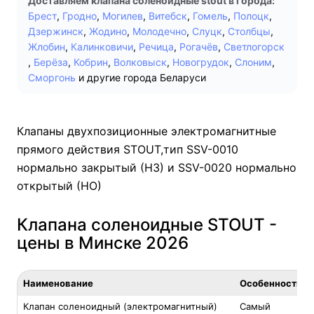
Доставляем клапана соленоидные stout в города:
Брест
,
Гродно
,
Могилев
,
Витебск
,
Гомель
,
Полоцк
,
Дзержинск
,
Жодино
,
Молодечно
,
Слуцк
,
Столбцы
,
Жлобин
,
Калинковичи
,
Речица
,
Рогачёв
,
Светлогорск
,
Берёза
,
Кобрин
,
Волковыск
,
Новогрудок
,
Слоним
,
Сморгонь
и другие города Беларуси
Клапаны двухпозиционные электромагнитные
прямого действия STOUT,тип SSV-0010
нормально закрытый (НЗ) и SSV-0020 нормально
открытый (НО)
Клапана соленоидные STOUT -
цены в Минске 2026
Наименование
Особенность
Клапан соленоидный (электромагнитный)
Самый