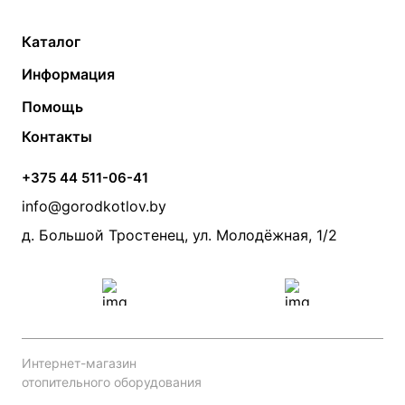
Каталог
Газовые котлы
Водонагреватели
Информация
Твердотопливные котлы
Теплый пол
О компании
Помощь
Электрические котлы
Радиаторы
Контакты
Условия оплаты
Контакты
Банные печи
Насосы
Статьи
Условия доставки
Камины и печи
Дымоходы
Акции
+375 44 511-06-41
Монтаж систем отопления
Производители
info@gorodkotlov.by
Прайс по монтажу систем отопления
Проект систем отопления
д. Большой Тростенец, ул. Молодёжная, 1/2
Интернет-магазин
отопительного оборудования