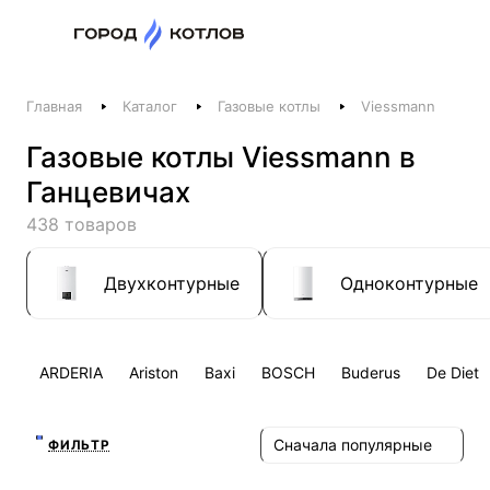
Назад
Главная
Каталог
Газовые котлы
Viessmann
Телефоны
Газовые котлы Viessmann в
+375 44 511-06-41
Ганцевичах
+375 29 237-06-41
Котлы и отопление
438 товаров
+375 44 521-06-41
Печи, камины, бани
Двухконтурные
Одноконтурные
Заказать звонок
ARDERIA
Ariston
Baxi
BOSCH
Buderus
De Dietr
Сначала популярные
ФИЛЬТР