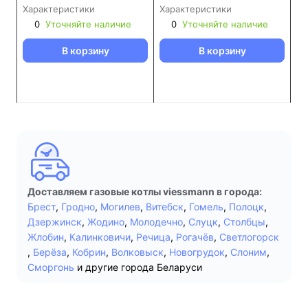
Характеристики
Характеристики
0
Уточняйте наличие
0
Уточняйте наличие
В корзину
В корзину
Доставляем газовые котлы viessmann в города:
Брест
,
Гродно
,
Могилев
,
Витебск
,
Гомель
,
Полоцк
,
Дзержинск
,
Жодино
,
Молодечно
,
Слуцк
,
Столбцы
,
Жлобин
,
Калинковичи
,
Речица
,
Рогачёв
,
Светлогорск
,
Берёза
,
Кобрин
,
Волковыск
,
Новогрудок
,
Слоним
,
Сморгонь
и другие города Беларуси