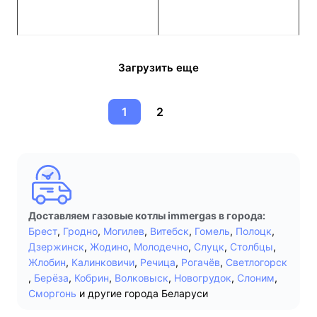
Загрузить еще
1
2
Доставляем газовые котлы immergas в города:
Брест
,
Гродно
,
Могилев
,
Витебск
,
Гомель
,
Полоцк
,
Дзержинск
,
Жодино
,
Молодечно
,
Слуцк
,
Столбцы
,
Жлобин
,
Калинковичи
,
Речица
,
Рогачёв
,
Светлогорск
,
Берёза
,
Кобрин
,
Волковыск
,
Новогрудок
,
Слоним
,
Сморгонь
и другие города Беларуси