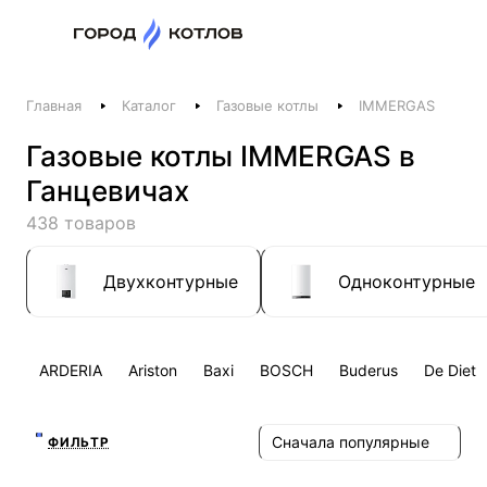
Назад
Главная
Каталог
Газовые котлы
IMMERGAS
Телефоны
Газовые котлы IMMERGAS в
+375 44 511-06-41
Ганцевичах
+375 29 237-06-41
Котлы и отопление
438 товаров
+375 44 521-06-41
Печи, камины, бани
Двухконтурные
Одноконтурные
Заказать звонок
ARDERIA
Ariston
Baxi
BOSCH
Buderus
De Dietr
Сначала популярные
ФИЛЬТР