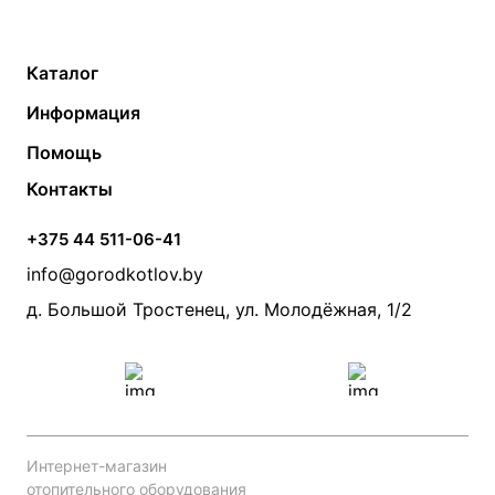
Каталог
Газовые котлы
Водонагреватели
Информация
Твердотопливные котлы
Теплый пол
О компании
Помощь
Электрические котлы
Радиаторы
Контакты
Условия оплаты
Контакты
Банные печи
Насосы
Статьи
Условия доставки
Камины и печи
Дымоходы
Акции
+375 44 511-06-41
Монтаж систем отопления
Производители
info@gorodkotlov.by
Прайс по монтажу систем отопления
Проект систем отопления
д. Большой Тростенец, ул. Молодёжная, 1/2
Интернет-магазин
отопительного оборудования