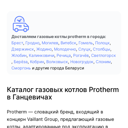
Доставляем газовые котлы protherm в города:
Брест
,
Гродно
,
Могилев
,
Витебск
,
Гомель
,
Полоцк
,
Дзержинск
,
Жодино
,
Молодечно
,
Слуцк
,
Столбцы
,
Жлобин
,
Калинковичи
,
Речица
,
Рогачёв
,
Светлогорск
,
Берёза
,
Кобрин
,
Волковыск
,
Новогрудок
,
Слоним
,
Сморгонь
и другие города Беларуси
Каталог газовых котлов Protherm
в Ганцевичах
Protherm — словацкий бренд, входящий в
концерн Vaillant Group, предлагающий газовые
котлы, адаптированные под эксплуатацию в