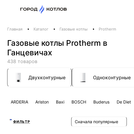
Назад
Главная
Каталог
Газовые котлы
Protherm
Телефоны
Газовые котлы Protherm в
+375 44 511-06-41
Ганцевичах
+375 29 237-06-41
Котлы и отопление
438 товаров
+375 44 521-06-41
Печи, камины, бани
Двухконтурные
Одноконтурные
Заказать звонок
ARDERIA
Ariston
Baxi
BOSCH
Buderus
De Dietr
Сначала популярные
ФИЛЬТР