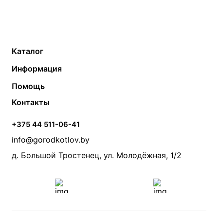
Каталог
Газовые котлы
Водонагреватели
Информация
Твердотопливные котлы
Теплый пол
О компании
Помощь
Электрические котлы
Радиаторы
Контакты
Условия оплаты
Контакты
Банные печи
Насосы
Статьи
Условия доставки
Камины и печи
Дымоходы
Акции
+375 44 511-06-41
Монтаж систем отопления
Производители
info@gorodkotlov.by
Прайс по монтажу систем отопления
Проект систем отопления
д. Большой Тростенец, ул. Молодёжная, 1/2