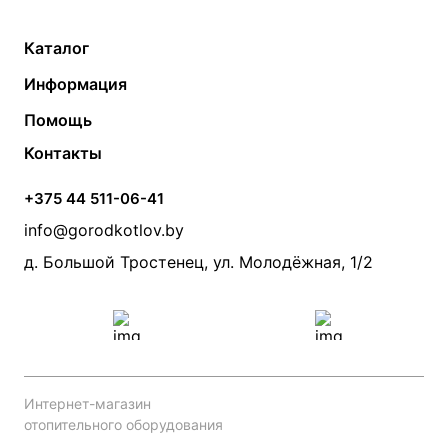
Каталог
Газовые котлы
Водонагреватели
Информация
Твердотопливные котлы
Теплый пол
О компании
Помощь
Электрические котлы
Радиаторы
Контакты
Условия оплаты
Контакты
Банные печи
Насосы
Статьи
Условия доставки
Камины и печи
Дымоходы
Акции
+375 44 511-06-41
Монтаж систем отопления
Производители
info@gorodkotlov.by
Прайс по монтажу систем отопления
Проект систем отопления
д. Большой Тростенец, ул. Молодёжная, 1/2
Интернет-магазин
отопительного оборудования