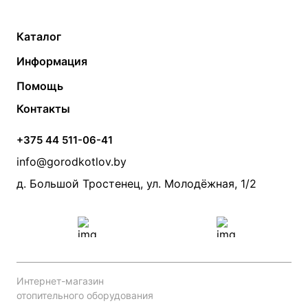
Каталог
Газовые котлы
Водонагреватели
Информация
Твердотопливные котлы
Теплый пол
О компании
Помощь
Электрические котлы
Радиаторы
Контакты
Условия оплаты
Контакты
Банные печи
Насосы
Статьи
Условия доставки
Камины и печи
Дымоходы
Акции
+375 44 511-06-41
Монтаж систем отопления
Производители
info@gorodkotlov.by
Прайс по монтажу систем отопления
Проект систем отопления
д. Большой Тростенец, ул. Молодёжная, 1/2
Интернет-магазин
отопительного оборудования