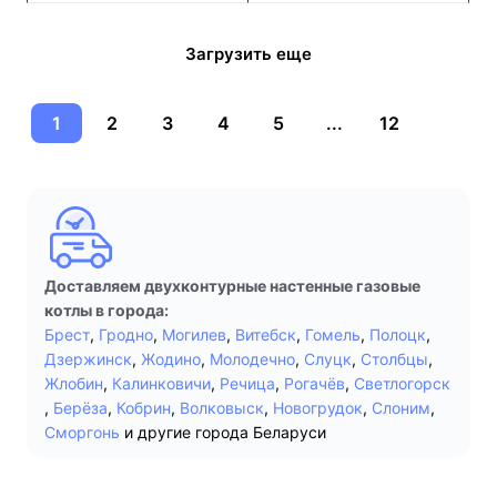
Загрузить еще
1
2
3
4
5
...
12
Доставляем двухконтурные настенные газовые
котлы в города:
Брест
,
Гродно
,
Могилев
,
Витебск
,
Гомель
,
Полоцк
,
Дзержинск
,
Жодино
,
Молодечно
,
Слуцк
,
Столбцы
,
Жлобин
,
Калинковичи
,
Речица
,
Рогачёв
,
Светлогорск
,
Берёза
,
Кобрин
,
Волковыск
,
Новогрудок
,
Слоним
,
Сморгонь
и другие города Беларуси