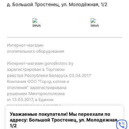
Проект систем отопления
д. Большой Тростенец, ул. Молодёжная, 1/2
Интернет-магазин
отопительного оборудования
Интернет-магазин gorodkotlov.by
зарегистрирован в Торговом
реестре Республики Беларусь 03.04.2017
Компания ООО "Город котлов и
отопления" зарегистрирована
решением Мингорисполкома
от 13.03.2017, в Едином
государственном регистре
юр. лиц и индивидуальных
Уважаемые покупатели! Мы переехали по
предпринимателей за №192786120.
адресу: Большой Тростенец, ул. Молодежная,
1/2