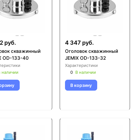
2 руб.
4 347 руб.
овок скважинный
Оголовок скважинный
X OD-133-40
JEMIX OD-133-32
теристики
Характеристики
 наличии
0
В наличии
орзину
В корзину