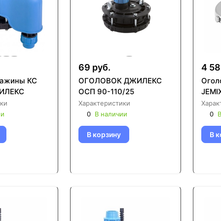
69 руб.
4 58
важины КС
ОГОЛОВОК ДЖИЛЕКС
Огол
ЖИЛЕКС
ОСП 90-110/25
JEMI
ки
Характеристики
Харак
ии
0
В наличии
0
В
В корзину
В к