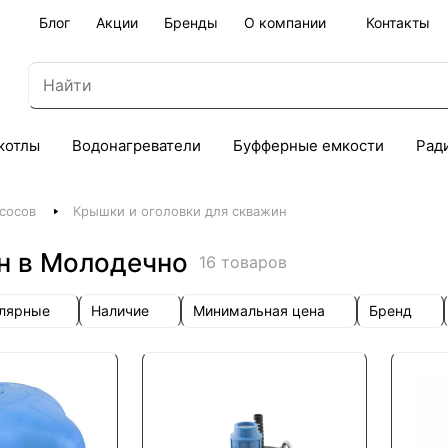
Блог
Акции
Бренды
О компании
Контакты
котлы
Водонагреватели
Буфферные емкости
Рад
сосов
Крышки и оголовки для скважин
н в Молодечно
16 товаров
улярные
Наличие
Минимальная цена
Бренд