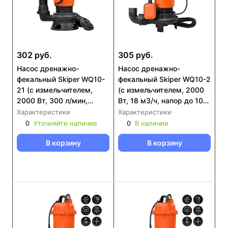
302 руб.
305 руб.
Насос дренажнo-
Насос дренажнo-
фекальный Skiper WQ10-
фекальный Skiper WQ10-2
21 (с измельчителем,
(с измельчителем, 2000
2000 Вт, 300 л/мин,
Вт, 18 м3/ч, напор до 10
чугун, попл.выкл)
м, попл.выкл)
Характеристики
Характеристики
0
Уточняйте наличие
0
В наличии
В корзину
В корзину