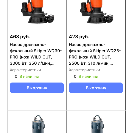
463 руб.
423 руб.
Насос дренажнo-
Насос дренажнo-
фекальный Skiper WQ30-
фекальный Skiper WQ25-
PRO (нож WILD CUT,
PRO (нож WILD CUT,
3000 Вт, 350 л/мин,
2500 Вт, 310 л/мин,
чугун, попл.выкл)
чугун, попл.выкл)
Характеристики
Характеристики
0
В наличии
0
В наличии
В корзину
В корзину