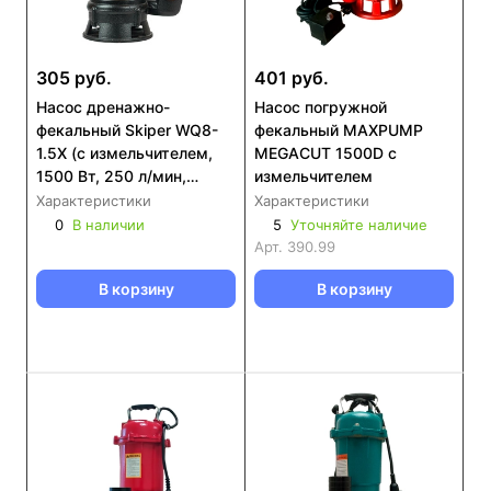
305 руб.
401 руб.
Насос дренажнo-
Насос погружной
фекальный Skiper WQ8-
фекальный MAXPUMP
1.5X (с измельчителем,
MEGACUT 1500D с
1500 Вт, 250 л/мин,
измельчителем
чугун, попл.выкл)
Характеристики
Характеристики
0
В наличии
5
Уточняйте наличие
Арт.
390.99
В корзину
В корзину