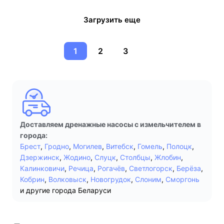
Загрузить еще
1
2
3
Доставляем дренажные насосы с измельчителем в
города:
Брест
,
Гродно
,
Могилев
,
Витебск
,
Гомель
,
Полоцк
,
Дзержинск
,
Жодино
,
Слуцк
,
Столбцы
,
Жлобин
,
Калинковичи
,
Речица
,
Рогачёв
,
Светлогорск
,
Берёза
,
Кобрин
,
Волковыск
,
Новогрудок
,
Слоним
,
Сморгонь
и другие города Беларуси