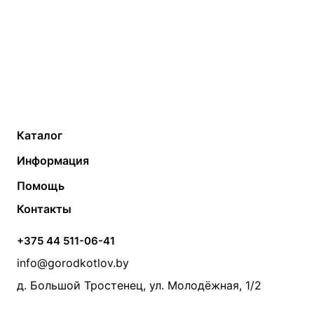
Каталог
Газовые котлы
Водонагреватели
Информация
Твердотопливные котлы
Теплый пол
О компании
Помощь
Электрические котлы
Радиаторы
Контакты
Условия оплаты
Контакты
Банные печи
Насосы
Статьи
Условия доставки
Камины и печи
Дымоходы
Акции
+375 44 511-06-41
Монтаж систем отопления
Производители
info@gorodkotlov.by
Прайс по монтажу систем отопления
Проект систем отопления
д. Большой Тростенец, ул. Молодёжная, 1/2