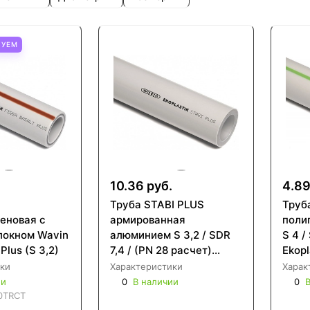
ТУЕМ
10.36 руб.
4.89
Труба STABI PLUS
Труб
еновая с
армированная
поли
локном Wavin
алюминием S 3,2 / SDR
S 4 /
 Plus (S 3,2)
7,4 / (PN 28 расчет)
Ekopl
Wavin Ekoplastik
ки
Характеристики
Харак
ии
0
В наличии
0
В
0TRCT