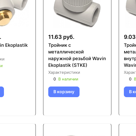
.
11.63 руб.
9.03
n Ekoplastik
Тройник с
Трой
металлической
мета
наружной резьбой Wavin
внут
ки
Ekoplastik (STKE)
Wavin
ии
Характеристики
Харак
0
В наличии
0
В
В корзину
В к