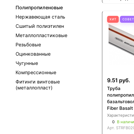
Полипропиленовые
Нержавеющая сталь
ХИТ
СОВЕ
Сшитый полиэтилен
Металлопластиковые
Резьбовые
Оцинкованные
Чугунные
Компрессионные
9.51 руб.
Фитинги винтовые
(металлопласт)
Труба
полипропил
базальтово
Fiber Basalt
Характеристи
0
В налич
Арт.
STRFB02