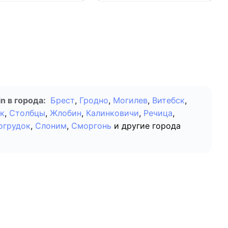
 в города:
Брест
,
Гродно
,
Могилев
,
Витебск
,
к
,
Столбцы
,
Жлобин
,
Калинковичи
,
Речица
,
огрудок
,
Слоним
,
Сморгонь
и другие города