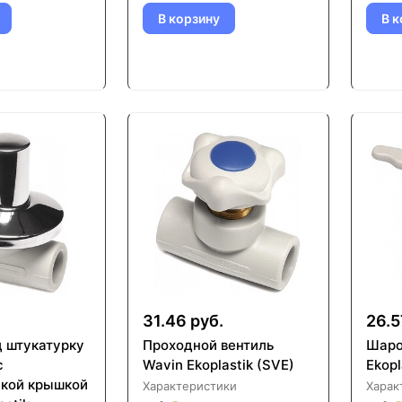
В корзину
В к
31.46 руб.
26.5
д штукатурку
Проходной вентиль
Шаро
с
Wavin Ekoplastik (SVE)
Ekopl
кой крышкой
Характеристики
Харак