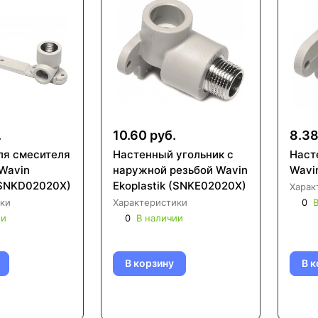
.
10.60 руб.
8.38
ля смесителя
Настенный угольник с
Наст
Wavin
наружной резьбой Wavin
Wavin
 (SNKD02020X)
Ekoplastik (SNKE02020X)
Харак
ки
Характеристики
0
В
ии
0
В наличии
В корзину
В к