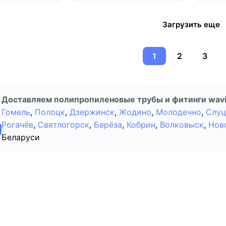
Загрузить еще
1
2
3
Доставляем полипропиленовые трубы и фитинги wavin
Гомель
,
Полоцк
,
Дзержинск
,
Жодино
,
Молодечно
,
Слуц
Рогачёв
,
Светлогорск
,
Берёза
,
Кобрин
,
Волковыск
,
Нов
Беларуси