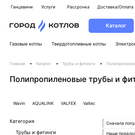
Ганцевичи
Услуги
Рассрочка
Доставка/Оплата
Каталог
Газовые котлы
Твердотопливные котлы
Электро
Главная
Каталог
Трубы и фитинги
Полипропилен
Полипропиленовые трубы и фит
Wavin
AQUALINK
VALFEX
Valtec
Категория
Сначала поп
Трубы и фитинги
Наши предл