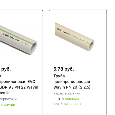
 руб.
5.78 руб.
а
Труба
пропиленовая EVO
полипропиленовая
 SDR 9 / PN 22 Wavin
Wavin PN 20 (S 2,5)
astik
Характеристики
теристики
0
В наличии
Арт.
STR020P20X
 наличии