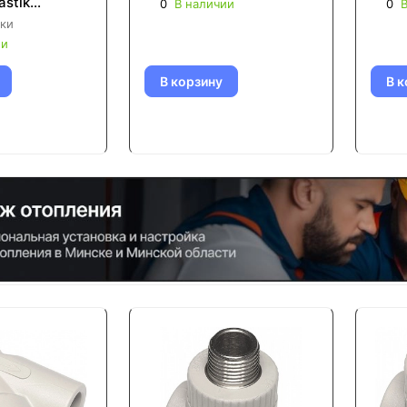
astik
0
В наличии
0
В
ки
ии
В корзину
В к