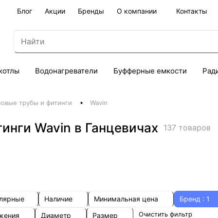
Блог
Акции
Бренды
О компании
Контакты
котлы
Водонагреватели
Буфферные емкости
Рад
овые трубы и фитинги
Wavin
инги Wavin в Ганцевичах
137 товаров
улярные
Наличие
Минимальная цена
Бренд
: 1
Очистить фильтр
ожения
Диаметр
Размер