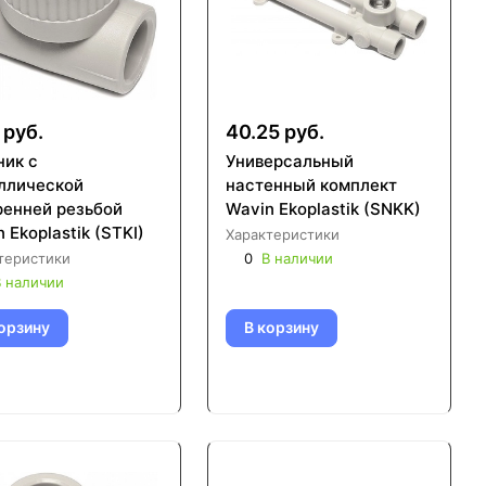
 руб.
40.25 руб.
ник с
Универсальный
ллической
настенный комплект
ренней резьбой
Wavin Ekoplastik (SNKK)
 Ekoplastik (STKI)
Характеристики
теристики
0
В наличии
 наличии
орзину
В корзину