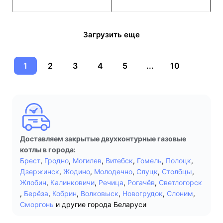
Загрузить еще
1
2
3
4
5
...
10
Доставляем закрытые двухконтурные газовые
котлы в города:
Брест
,
Гродно
,
Могилев
,
Витебск
,
Гомель
,
Полоцк
,
Дзержинск
,
Жодино
,
Молодечно
,
Слуцк
,
Столбцы
,
Жлобин
,
Калинковичи
,
Речица
,
Рогачёв
,
Светлогорск
,
Берёза
,
Кобрин
,
Волковыск
,
Новогрудок
,
Слоним
,
Сморгонь
и другие города Беларуси