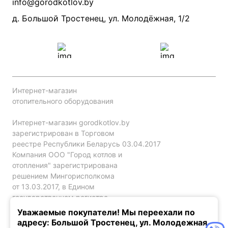
info@gorodkotlov.by
Прайс по монтажу систем отопления
Проект систем отопления
д. Большой Тростенец, ул. Молодёжная, 1/2
Интернет-магазин
отопительного оборудования
Интернет-магазин gorodkotlov.by
зарегистрирован в Торговом
реестре Республики Беларусь 03.04.2017
Компания ООО "Город котлов и
отопления" зарегистрирована
решением Мингорисполкома
от 13.03.2017, в Едином
государственном регистре
юр. лиц и индивидуальных
Уважаемые покупатели! Мы переехали по
предпринимателей за №192786120.
адресу: Большой Тростенец, ул. Молодежная,