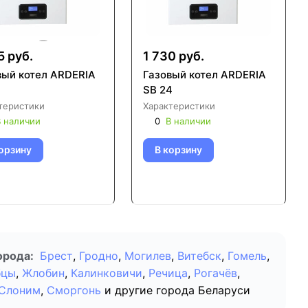
5 руб.
1 730 руб.
вый котел ARDERIA
Газовый котел ARDERIA
SB 24
теристики
Характеристики
 наличии
0
В наличии
орзину
В корзину
орода:
Брест
,
Гродно
,
Могилев
,
Витебск
,
Гомель
,
бцы
,
Жлобин
,
Калинковичи
,
Речица
,
Рогачёв
,
Слоним
,
Сморгонь
и другие города Беларуси