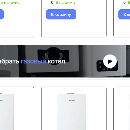
те наличие
0
В наличии
0
В
В корзину
В к