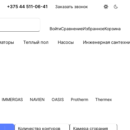
+375 44 511-06-41
Заказать звонок
Войти
Сравнение
Избранное
Корзина
иаторы
Теплый пол
Насосы
Инженерная сантехн
IMMERGAS
NAVIEN
OASIS
Protherm
Thermex
Количество контуров
Камера сгорания