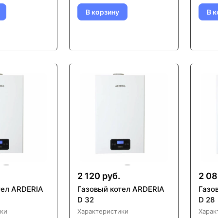
В корзину
В к
.
2 120 руб.
2 08
тел ARDERIA
Газовый котел ARDERIA
Газо
D 32
D 28
ки
Характеристики
Харак