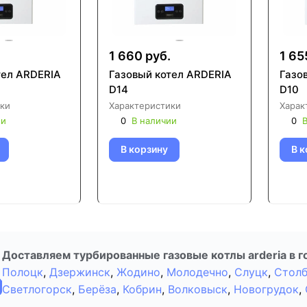
1 660 руб.
1 65
тел ARDERIA
Газовый котел ARDERIA
Газо
D14
D10
ки
Характеристики
Харак
ии
0
В наличии
0
В
В корзину
В к
Доставляем турбированные газовые котлы arderia в г
Полоцк
,
Дзержинск
,
Жодино
,
Молодечно
,
Слуцк
,
Стол
Светлогорск
,
Берёза
,
Кобрин
,
Волковыск
,
Новогрудок
,