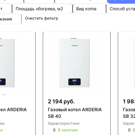
Вт
Площадь обогрева, м2
Вид котла
Способ уст
Очистить фильтр
ожения
2 194 руб.
1 98
тел ARDERIA
Газовый котел ARDERIA
Газо
SB 40
SB 3
ки
Характеристики
Харак
ии
0
В наличии
0
В