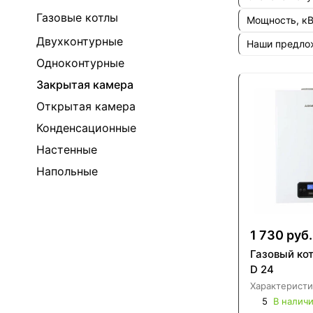
Газовые котлы
Мощность, к
Двухконтурные
Наши предл
Одноконтурные
Закрытая камера
Открытая камера
Конденсационные
Настенные
Напольные
1 730 руб.
Газовый ко
D 24
Характеристи
5
В налич