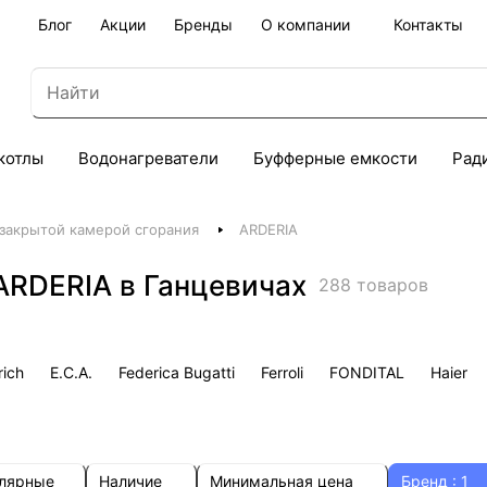
Блог
Акции
Бренды
О компании
Контакты
котлы
Водонагреватели
Буфферные емкости
Рад
 закрытой камерой сгорания
ARDERIA
ARDERIA в Ганцевичах
288 товаров
rich
E.C.A.
Federica Bugatti
Ferroli
FONDITAL
Haier
улярные
Наличие
Минимальная цена
Бренд
: 1