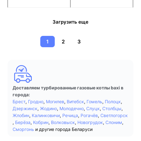
Загрузить еще
1
2
3
Доставляем турбированные газовые котлы baxi в
города:
Брест
,
Гродно
,
Могилев
,
Витебск
,
Гомель
,
Полоцк
,
Дзержинск
,
Жодино
,
Молодечно
,
Слуцк
,
Столбцы
,
Жлобин
,
Калинковичи
,
Речица
,
Рогачёв
,
Светлогорск
,
Берёза
,
Кобрин
,
Волковыск
,
Новогрудок
,
Слоним
,
Сморгонь
и другие города Беларуси