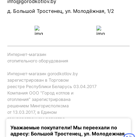
info@gorodkotlov.by
Прайс по монтажу систем отопления
Проект систем отопления
д. Большой Тростенец, ул. Молодёжная, 1/2
Интернет-магазин
отопительного оборудования
Интернет-магазин gorodkotlov.by
зарегистрирован в Торговом
реестре Республики Беларусь 03.04.2017
Компания ООО "Город котлов и
отопления" зарегистрирована
решением Мингорисполкома
от 13.03.2017, в Едином
государственном регистре
юр. лиц и индивидуальных
Уважаемые покупатели! Мы переехали по
предпринимателей за №192786120.
адресу: Большой Тростенец, ул. Молодежная,