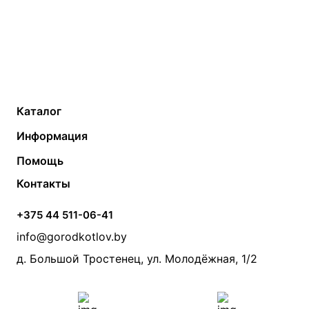
Каталог
Газовые котлы
Водонагреватели
Информация
Твердотопливные котлы
Теплый пол
О компании
Помощь
Электрические котлы
Радиаторы
Контакты
Условия оплаты
Контакты
Банные печи
Насосы
Статьи
Условия доставки
Камины и печи
Дымоходы
Акции
+375 44 511-06-41
Монтаж систем отопления
Производители
info@gorodkotlov.by
Прайс по монтажу систем отопления
Проект систем отопления
д. Большой Тростенец, ул. Молодёжная, 1/2