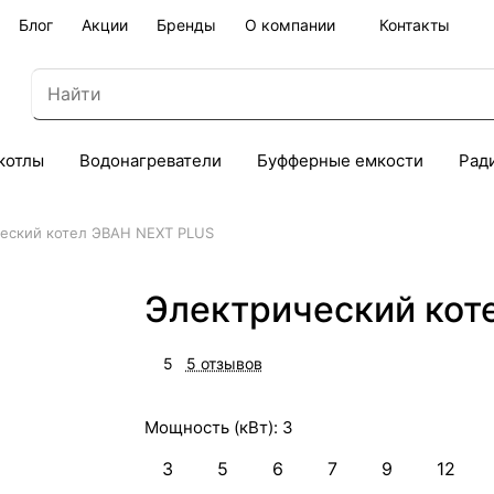
Блог
Акции
Бренды
О компании
Контакты
котлы
Водонагреватели
Буфферные емкости
Рад
еский котел ЭВАН NEXT PLUS
Электрический кот
5
5 отзывов
Мощность (кВт):
3
3
5
6
7
9
12