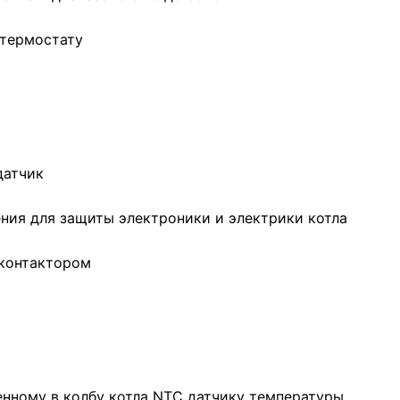
 термостату
датчик
ния для защиты электроники и электрики котла
 контактором
енному в колбу котла NTC датчику температуры