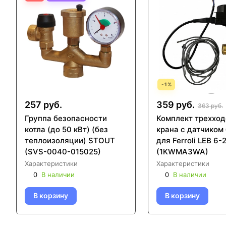
-
1
%
257 руб.
359 руб.
363 руб.
Группа безопасности
Комплект трехход
котла (до 50 кВт) (без
крана с датчиком
теплоизоляции) STOUT
для Ferroli LEB 6
(SVS-0040-015025)
(1KWMA3WA)
Характеристики
Характеристики
0
В наличии
0
В наличии
В корзину
В корзину