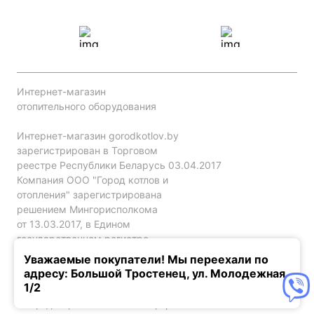
Интернет-магазин
отопительного оборудования
Интернет-магазин gorodkotlov.by
зарегистрирован в Торговом
реестре Республики Беларусь 03.04.2017
Компания ООО "Город котлов и
отопления" зарегистрирована
решением Мингорисполкома
от 13.03.2017, в Едином
государственном регистре
юр. лиц и индивидуальных
Уважаемые покупатели! Мы переехали по
предпринимателей за №192786120.
адресу: Большой Тростенец, ул. Молодежная,
1/2
Конфиденциальность
Оферта