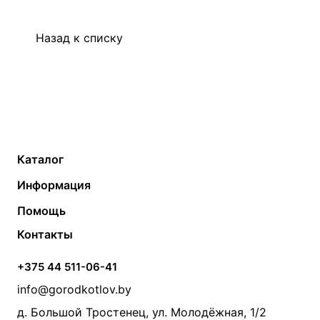
Назад к списку
Каталог
Газовые котлы
Водонагреватели
Информация
Твердотопливные котлы
Теплый пол
О компании
Помощь
Электрические котлы
Радиаторы
Контакты
Условия оплаты
Контакты
Банные печи
Насосы
Статьи
Условия доставки
Камины и печи
Дымоходы
Акции
+375 44 511-06-41
Монтаж систем отопления
Производители
info@gorodkotlov.by
Прайс по монтажу систем отопления
Проект систем отопления
д. Большой Тростенец, ул. Молодёжная, 1/2