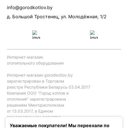
Производители
info@gorodkotlov.by
Прайс по монтажу систем отопления
Проект систем отопления
д. Большой Тростенец, ул. Молодёжная, 1/2
Интернет-магазин
отопительного оборудования
Интернет-магазин gorodkotlov.by
зарегистрирован в Торговом
реестре Республики Беларусь 03.04.2017
Компания ООО "Город котлов и
отопления" зарегистрирована
решением Мингорисполкома
от 13.03.2017, в Едином
государственном регистре
юр. лиц и индивидуальных
Уважаемые покупатели! Мы переехали по