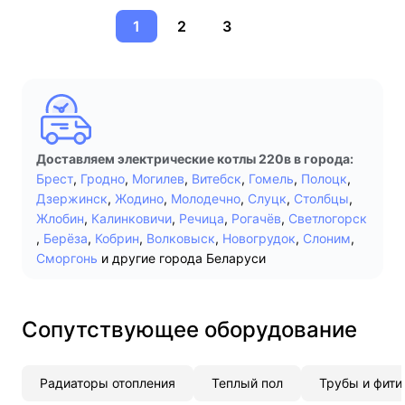
1
2
3
Доставляем электрические котлы 220в в города:
Брест
,
Гродно
,
Могилев
,
Витебск
,
Гомель
,
Полоцк
,
Дзержинск
,
Жодино
,
Молодечно
,
Слуцк
,
Столбцы
,
Жлобин
,
Калинковичи
,
Речица
,
Рогачёв
,
Светлогорск
,
Берёза
,
Кобрин
,
Волковыск
,
Новогрудок
,
Слоним
,
Сморгонь
и другие города Беларуси
Сопутствующее оборудование
Радиаторы отопления
Теплый пол
Трубы и фити