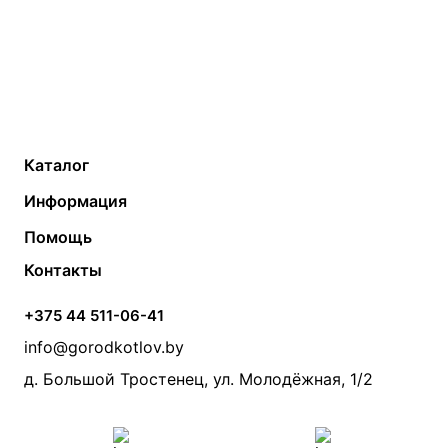
Каталог
Газовые котлы
Водонагреватели
Информация
Твердотопливные котлы
Теплый пол
О компании
Помощь
Электрические котлы
Радиаторы
Контакты
Условия оплаты
Контакты
Банные печи
Насосы
Статьи
Условия доставки
Камины и печи
Дымоходы
Акции
+375 44 511-06-41
Монтаж систем отопления
Производители
info@gorodkotlov.by
Прайс по монтажу систем отопления
Проект систем отопления
д. Большой Тростенец, ул. Молодёжная, 1/2