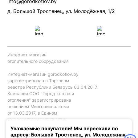
info@gorodkotlov.by
Прайс по монтажу систем отопления
Проект систем отопления
д. Большой Тростенец, ул. Молодёжная, 1/2
Интернет-магазин
отопительного оборудования
Интернет-магазин gorodkotlov.by
зарегистрирован в Торговом
реестре Республики Беларусь 03.04.2017
Компания ООО "Город котлов и
отопления" зарегистрирована
решением Мингорисполкома
от 13.03.2017, в Едином
государственном регистре
юр. лиц и индивидуальных
Уважаемые покупатели! Мы переехали по
предпринимателей за №192786120.
адресу: Большой Тростенец, ул. Молодежная,