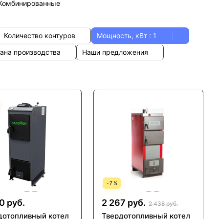
Комбинированные
Количество контуров
Мощность, кВт
: 1
ана производства
Наши предложения
-
7
%
0 руб.
2 267 руб.
2 438 руб.
дотопливный котел
Твердотопливный котел