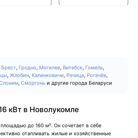
Брест
,
Гродно
,
Могилев
,
Витебск
,
Гомель
,
бцы
,
Жлобин
,
Калинковичи
,
Речица
,
Рогачёв
,
Слоним
,
Сморгонь
и другие города Беларуси
16 кВт в Новолукомле
площадью до 160 м². Он сочетает в себе
фективно отапливать жилые и хозяйственные