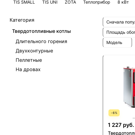
TIS SMALL
TIS UNI
ZOTA
Теплоприбор
8 кВт
Категория
Сначала поп
Твердотопливные котлы
Площадь обо
Длительного горения
Модель
Двухконтурные
Пеллетные
На дровах
-
6
%
1 227 руб.
Твердотопл