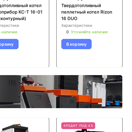
дотопливный котел
Твердотопливный
оприбор КС-Т 16-01
пеллетный котел Rizon
хконтурный)
16 DUO
теристики
Характеристики
 наличии
0
Уточняйте наличие
орзину
В корзину
КРЕДИТ ПОД 4%