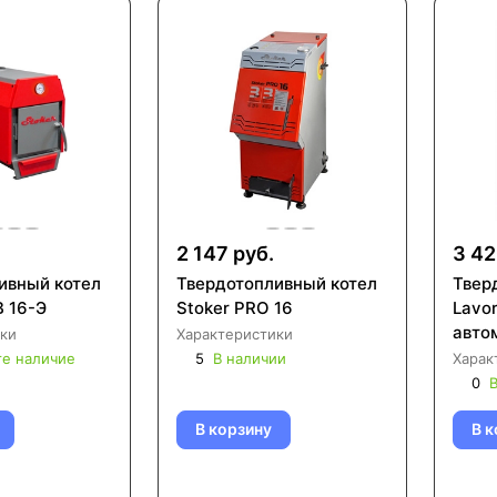
2 147 руб.
3 42
ивный котел
Твердотопливный котел
Твер
В 16-Э
Stoker PRO 16
Lavor
авто
ки
Характеристики
те наличие
5
В наличии
Харак
0
В
В корзину
В к