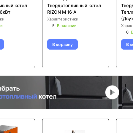
ивный котел
Твердотопливный котел
Твер
16кВт
RIZON М 16 A
Тепл
(Дву
ки
Характеристики
ии
5
В наличии
Харак
0
В
В корзину
В к