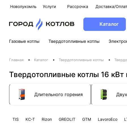
Новолукомль
Услуги
Рассрочка
Доставка/Опла
Каталог
Газовые котлы
Твердотопливные котлы
Электро
Главная
Каталог
Твердотопливные котлы
Твердо
Твердотопливные котлы 16 кВт
Длительного горения
Дву
TIS
КС-Т
Rizon
GREOLIT
GTM
LavoroEco
L