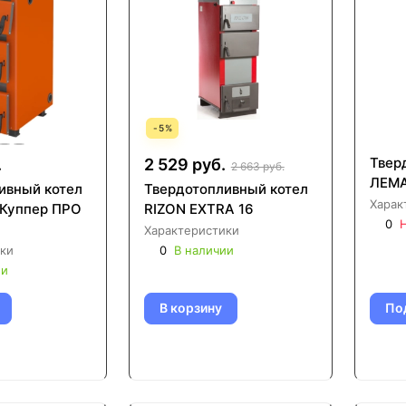
-
5
%
Твер
.
2 529 руб.
2 663 руб.
ЛЕМА
ивный котел
Твердотопливный котел
Харак
Куппер ПРО
RIZON EXTRA 16
0
Н
Характеристики
ки
0
В наличии
ии
В корзину
По