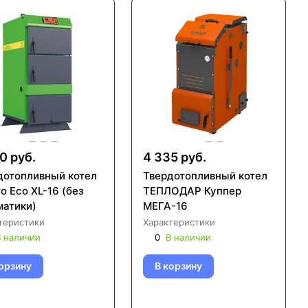
0 руб.
4 335 руб.
дотопливный котел
Твердотопливный котел
o Eco XL-16 (без
ТЕПЛОДАР Куппер
матики)
МЕГА-16
теристики
Характеристики
 наличии
0
В наличии
орзину
В корзину