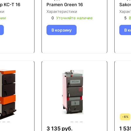
р КС-Т 16
Pramen Green 16
Sako
ки
Характеристики
Харак
чии
0
Уточняйте наличие
5
В
В корзину
В к
-
6
%
.
3 135 руб.
1 53