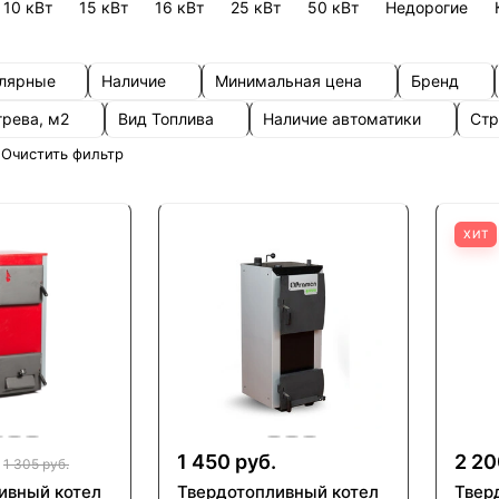
10 кВт
15 кВт
16 кВт
25 кВт
50 кВт
Недорогие
улярные
Наличие
Минимальная цена
Бренд
грева, м2
Вид Топлива
Наличие автоматики
Стр
Очистить фильтр
ХИТ
1 450 руб.
2 20
1 305 руб.
ивный котел
Твердотопливный котел
Твер