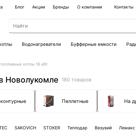
та
Блог
Акции
Бренды
О компании
Контакты
котлы
Водонагреватели
Буфферные емкости
Рад
топливные котлы 16 кВт
 в Новолукомле
180 товаров
хконтурные
Пеллетные
На д
TEC
SAKOVICH
STOKER
Теплодар
Везувий
Лемакс