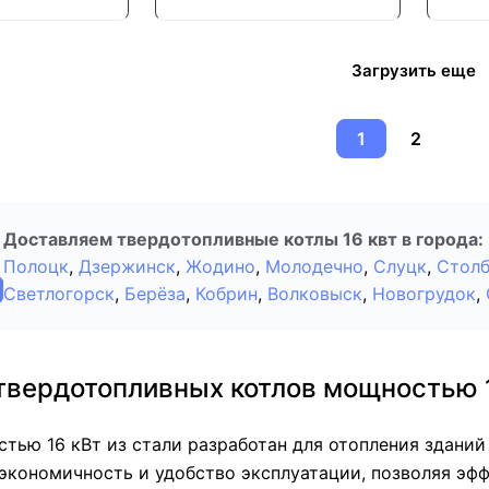
Загрузить еще
1
2
Доставляем твердотопливные котлы 16 квт в города:
Полоцк
,
Дзержинск
,
Жодино
,
Молодечно
,
Слуцк
,
Стол
Светлогорск
,
Берёза
,
Кобрин
,
Волковыск
,
Новогрудок
,
твердотопливных котлов мощностью 
тью 16 кВт из стали разработан для отопления зданий 
экономичность и удобство эксплуатации, позволяя эф