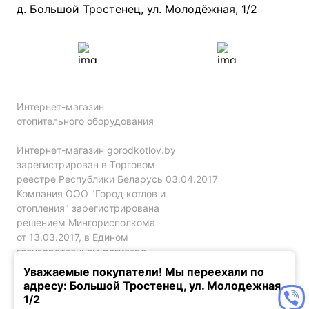
Проект систем отопления
д. Большой Тростенец, ул. Молодёжная, 1/2
Интернет-магазин
отопительного оборудования
Интернет-магазин gorodkotlov.by
зарегистрирован в Торговом
реестре Республики Беларусь 03.04.2017
Компания ООО "Город котлов и
отопления" зарегистрирована
решением Мингорисполкома
от 13.03.2017, в Едином
государственном регистре
юр. лиц и индивидуальных
Уважаемые покупатели! Мы переехали по
предпринимателей за №192786120.
адресу: Большой Тростенец, ул. Молодежная,
1/2