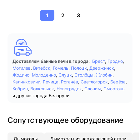
1
2
3
Доставляем банные печи в города:
Брест
,
Гродно
,
Могилев
,
Витебск
,
Гомель
,
Полоцк
,
Дзержинск
,
Жодино
,
Молодечно
,
Слуцк
,
Столбцы
,
Жлобин
,
Калинковичи
,
Речица
,
Рогачёв
,
Светлогорск
,
Берёза
,
Кобрин
,
Волковыск
,
Новогрудок
,
Слоним
,
Сморгонь
и другие города Беларуси
Сопутствующее оборудование
Дымоходы
Дымоходы из нержавеющей стали