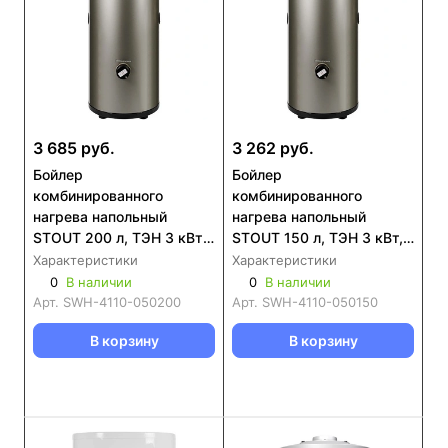
3 685 руб.
3 262 руб.
Бойлер
Бойлер
комбинированного
комбинированного
нагрева напольный
нагрева напольный
STOUT 200 л, ТЭН 3 кВт,
STOUT 150 л, ТЭН 3 кВт,
DUPLEX (SWH-4110-
DUPLEX (SWH-4110-
Характеристики
Характеристики
050200)
050150)
0
В наличии
0
В наличии
Арт.
SWH-4110-050200
Арт.
SWH-4110-050150
В корзину
В корзину