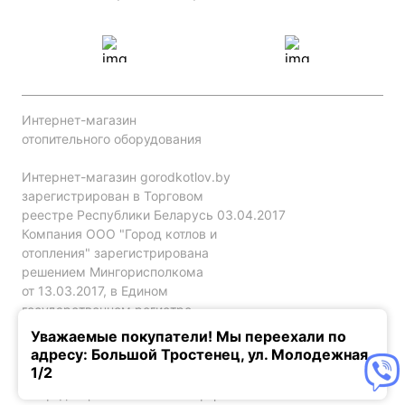
Интернет-магазин
отопительного оборудования
Интернет-магазин gorodkotlov.by
зарегистрирован в Торговом
реестре Республики Беларусь 03.04.2017
Компания ООО "Город котлов и
отопления" зарегистрирована
решением Мингорисполкома
от 13.03.2017, в Едином
государственном регистре
юр. лиц и индивидуальных
Уважаемые покупатели! Мы переехали по
предпринимателей за №192786120.
адресу: Большой Тростенец, ул. Молодежная,
1/2
Конфиденциальность
Оферта