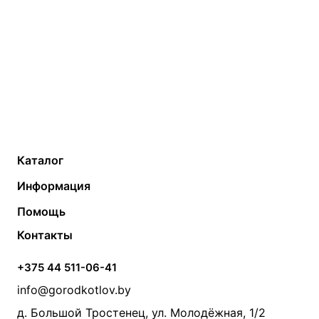
Каталог
Газовые котлы
Водонагреватели
Информация
Твердотопливные котлы
Теплый пол
О компании
Помощь
Электрические котлы
Радиаторы
Контакты
Условия оплаты
Контакты
Банные печи
Насосы
Статьи
Условия доставки
Камины и печи
Дымоходы
Акции
+375 44 511-06-41
Монтаж систем отопления
Производители
info@gorodkotlov.by
Прайс по монтажу систем отопления
Проект систем отопления
д. Большой Тростенец, ул. Молодёжная, 1/2