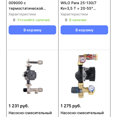
009000 с
WILO Para 25-130/7
термостатической
Kv=3,5 T = 20-55°
головкой с выносным
(27B040N4P3)
Характеристики
Характеристики
датчиком , без насоса
0
Уточняйте наличие
0
В наличии
В корзину
В корзину
1 231 руб.
1 275 руб.
Насосно-смесительный
Насосно-смесительный