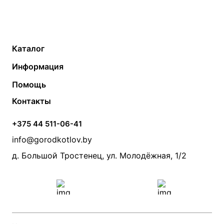
Каталог
Газовые котлы
Водонагреватели
Информация
Твердотопливные котлы
Теплый пол
О компании
Помощь
Электрические котлы
Радиаторы
Контакты
Условия оплаты
Контакты
Банные печи
Насосы
Статьи
Условия доставки
Камины и печи
Дымоходы
Акции
+375 44 511-06-41
Монтаж систем отопления
Производители
info@gorodkotlov.by
Прайс по монтажу систем отопления
Проект систем отопления
д. Большой Тростенец, ул. Молодёжная, 1/2