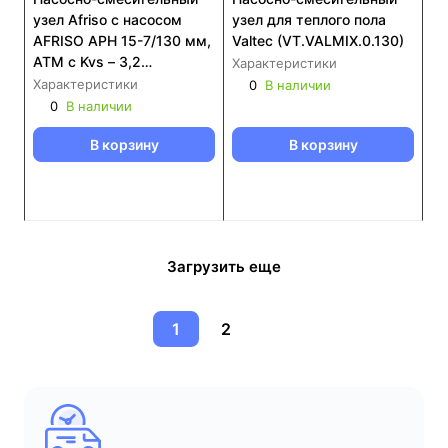
узел Afriso с насосом
узел для теплого пола
AFRISO APH 15-7/130 мм,
Valtec (VT.VALMIX.0.130)
ATM с Kvs – 3,2
Характеристики
(9050220)
Характеристики
0
В наличии
0
В наличии
В корзину
В корзину
Загрузить еще
1
2