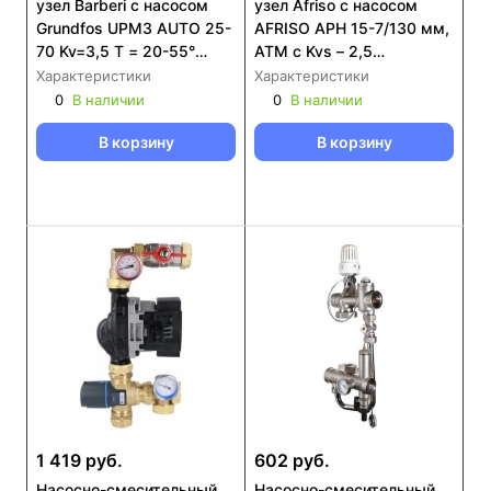
узел Barberi с насосом
узел Afriso с насосом
Grundfos UPM3 AUTO 25-
AFRISO APH 15-7/130 мм,
70 Kv=3,5 T = 20-55°
ATM с Kvs – 2,5
(27B040N4T3)
(9050120)
Характеристики
Характеристики
0
В наличии
0
В наличии
В корзину
В корзину
1 419 руб.
602 руб.
Насосно-смесительный
Насосно-смесительный