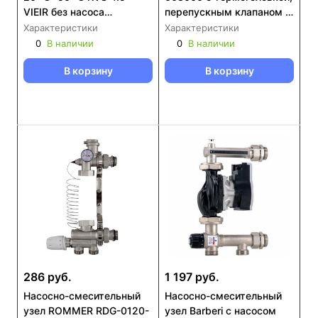
VIEIR без насоса
перепускным клапаном и
(VR200A)
байпасом, без насоса
Характеристики
Характеристики
0
В наличии
0
В наличии
В корзину
В корзину
286 руб.
1 197 руб.
Насосно-смесительный
Насосно-смесительный
узел ROMMER RDG-0120-
узел Barberi с насосом