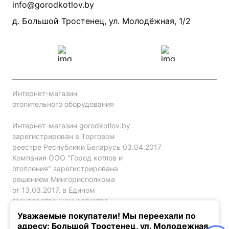
Производители
info@gorodkotlov.by
Прайс по монтажу систем отопления
Проект систем отопления
д. Большой Тростенец, ул. Молодёжная, 1/2
Интернет-магазин
отопительного оборудования
Интернет-магазин gorodkotlov.by
зарегистрирован в Торговом
реестре Республики Беларусь 03.04.2017
Компания ООО "Город котлов и
отопления" зарегистрирована
решением Мингорисполкома
от 13.03.2017, в Едином
государственном регистре
юр. лиц и индивидуальных
Уважаемые покупатели! Мы переехали по
предпринимателей за №192786120.
адресу: Большой Тростенец, ул. Молодежная,