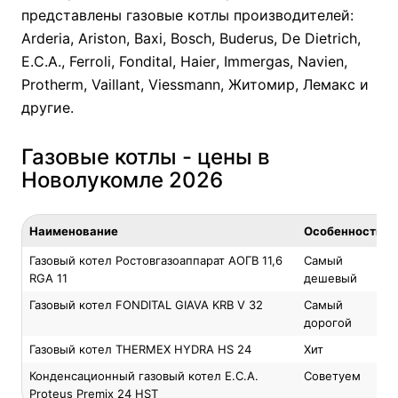
представлены газовые котлы производителей:
Arderia
,
Ariston
,
Baxi
,
Bosch
,
Buderus
,
De Dietrich
,
E.C.A.
,
Ferroli
,
Fondital
,
Haier
,
Immergas
,
Navien
,
Protherm
,
Vaillant
,
Viessmann
,
Житомир
,
Лемакс
и
другие.
Газовые котлы - цены в
Новолукомле 2026
Наименование
Особенность
Газовый котел Ростовгазоаппарат АОГВ 11,6
Самый
RGA 11
дешевый
Газовый котел FONDITAL GIAVA KRB V 32
Самый
дорогой
Газовый котел THERMEX HYDRA HS 24
Хит
Конденсационный газовый котел E.C.A.
Советуем
Proteus Premix 24 HST