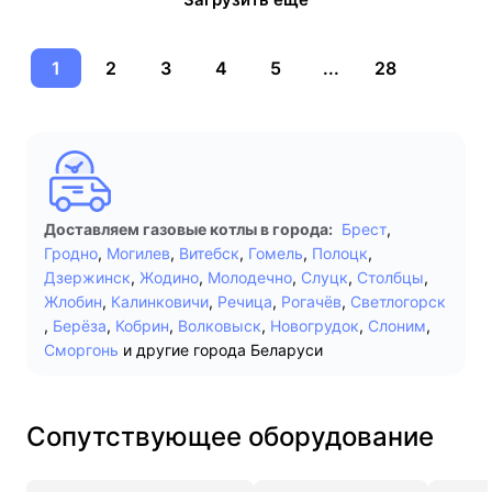
1
2
3
4
5
...
28
Доставляем газовые котлы в города:
Брест
,
Гродно
,
Могилев
,
Витебск
,
Гомель
,
Полоцк
,
Дзержинск
,
Жодино
,
Молодечно
,
Слуцк
,
Столбцы
,
Жлобин
,
Калинковичи
,
Речица
,
Рогачёв
,
Светлогорск
,
Берёза
,
Кобрин
,
Волковыск
,
Новогрудок
,
Слоним
,
Сморгонь
и другие города Беларуси
Сопутствующее оборудование