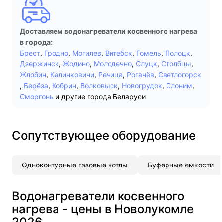
Доставляем водонагреватели косвенного нагрева
в города:
Брест
,
Гродно
,
Могилев
,
Витебск
,
Гомель
,
Полоцк
,
Дзержинск
,
Жодино
,
Молодечно
,
Слуцк
,
Столбцы
,
Жлобин
,
Калинковичи
,
Речица
,
Рогачёв
,
Светлогорск
,
Берёза
,
Кобрин
,
Волковыск
,
Новогрудок
,
Слоним
,
Сморгонь
и другие города Беларуси
Сопутствующее оборудование
Одноконтурные газовые котлы
Буферные емкости
Водонагреватели косвенного
нагрева - цены в Новолукомле
2026