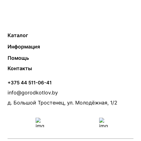
Каталог
Газовые котлы
Водонагреватели
Информация
Твердотопливные котлы
Теплый пол
О компании
Помощь
Электрические котлы
Радиаторы
Контакты
Условия оплаты
Контакты
Банные печи
Насосы
Статьи
Условия доставки
Камины и печи
Дымоходы
Акции
+375 44 511-06-41
Монтаж систем отопления
Производители
info@gorodkotlov.by
Прайс по монтажу систем отопления
Проект систем отопления
д. Большой Тростенец, ул. Молодёжная, 1/2