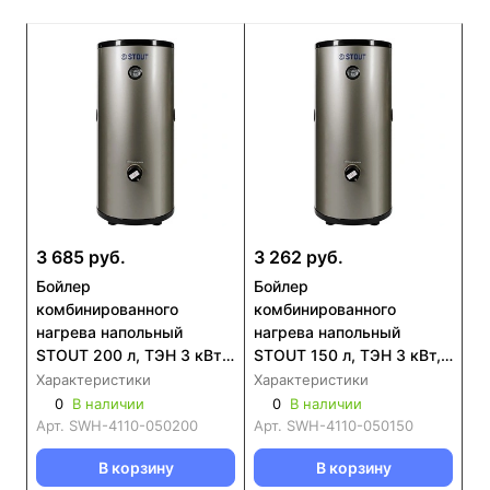
3 685 руб.
3 262 руб.
Бойлер
Бойлер
комбинированного
комбинированного
нагрева напольный
нагрева напольный
STOUT 200 л, ТЭН 3 кВт,
STOUT 150 л, ТЭН 3 кВт,
DUPLEX (SWH-4110-
DUPLEX (SWH-4110-
Характеристики
Характеристики
050200)
050150)
0
В наличии
0
В наличии
Арт.
SWH-4110-050200
Арт.
SWH-4110-050150
В корзину
В корзину