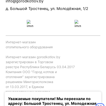
info@gorodkotlov.by
Прайс по монтажу систем отопления
Проект систем отопления
д. Большой Тростенец, ул. Молодёжная, 1/2
Интернет-магазин
отопительного оборудования
Интернет-магазин gorodkotlov.by
зарегистрирован в Торговом
реестре Республики Беларусь 03.04.2017
Компания ООО "Город котлов и
отопления" зарегистрирована
решением Мингорисполкома
от 13.03.2017, в Едином
государственном регистре
юр. лиц и индивидуальных
Уважаемые покупатели! Мы переехали по
предпринимателей за №192786120.
адресу: Большой Тростенец, ул. Молодежная,