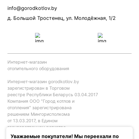
Производители
info@gorodkotlov.by
Прайс по монтажу систем отопления
Проект систем отопления
д. Большой Тростенец, ул. Молодёжная, 1/2
Интернет-магазин
отопительного оборудования
Интернет-магазин gorodkotlov.by
зарегистрирован в Торговом
реестре Республики Беларусь 03.04.2017
Компания ООО "Город котлов и
отопления" зарегистрирована
решением Мингорисполкома
от 13.03.2017, в Едином
государственном регистре
юр. лиц и индивидуальных
Уважаемые покупатели! Мы переехали по