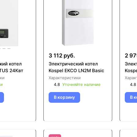
3 112 руб.
2 97
кий котел
Электрический котел
Элек
TUS 24Квт
Kospel EKCO LN2M Basic
Kosp
ки
Характеристики
Харак
ии
4.8
Уточняйте наличие
4.8
В корзину
В к