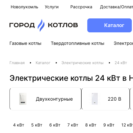
Новолукомль
Услуги
Рассрочка
Доставка/Опла
Каталог
Газовые котлы
Твердотопливные котлы
Электро
Главная
Каталог
Электрические котлы
24 кВт
Электрические котлы 24 кВт в
Двухконтурные
220 В
4 кВт
5 кВт
6 кВт
7 кВт
8 кВт
9 кВт
12 кВ