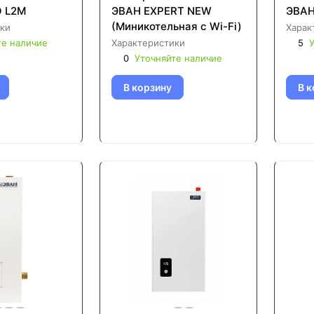
O L2M
ЭВАН EXPERT NEW
ЭВАН
(Миникотельная с Wi-Fi)
ки
Харак
те наличие
Характеристики
5
У
0
Уточняйте наличие
В корзину
В к