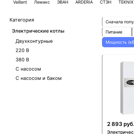
Vaillant
Лемакс
ЭВАН
ARDERIA
СТЭН
TEKNIX
Категория
Сначала поп
Электрические котлы
Питание
Двухконтурные
Мощность (к
220 В
380 В
С насосом
С насосом и баком
2 893 руб
Электричес