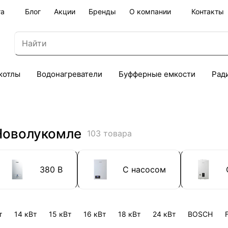
та
Блог
Акции
Бренды
О компании
Контакты
котлы
Водонагреватели
Буфферные емкости
Рад
 Новолукомле
103 товара
380 В
С насосом
т
14 кВт
15 кВт
16 кВт
18 кВт
24 кВт
BOSCH
F