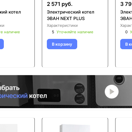
2 571 руб.
3 79
кий котел
Электрический котел
Элек
ЭВАН NEXT PLUS
ЭВАН
ки
Характеристики
Харак
те наличие
5
Уточняйте наличие
0
У
В корзину
В к