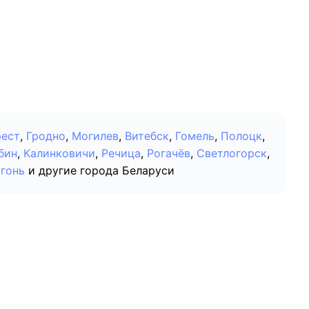
рест
,
Гродно
,
Могилев
,
Витебск
,
Гомель
,
Полоцк
,
бин
,
Калинковичи
,
Речица
,
Рогачёв
,
Светлогорск
,
гонь
и другие города Беларуси