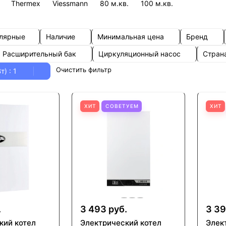
Thermex
Viessmann
80 м.кв.
100 м.кв.
улярные
Наличие
Минимальная цена
Бренд
Расширительный бак
Циркуляционный насос
Стран
Очистить фильтр
Вт)
: 1
ХИТ
СОВЕТУЕМ
ХИТ
.
3 493 руб.
3 39
кий котел
Электрический котел
Элек