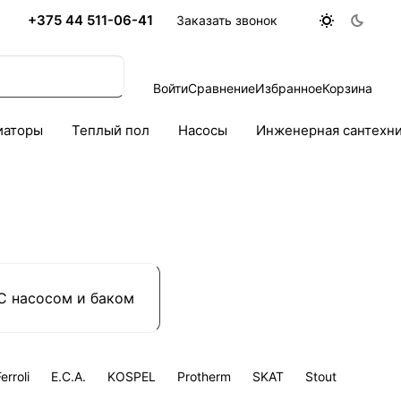
+375 44 511-06-41
Заказать звонок
Войти
Сравнение
Избранное
Корзина
иаторы
Теплый пол
Насосы
Инженерная сантехн
С насосом и баком
erroli
E.C.A.
KOSPEL
Protherm
SKAT
Stout