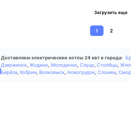
Загрузить еще
1
2
Доставляем электрические котлы 24 квт в города:
Б
Дзержинск
,
Жодино
,
Молодечно
,
Слуцк
,
Столбцы
,
Жло
Берёза
,
Кобрин
,
Волковыск
,
Новогрудок
,
Слоним
,
Смор