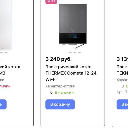
WIFI
.
3 240 руб.
3 13
кий котел
Электрический котел
Элек
 M3
THERMEX Cometa 12-24
TEKNI
Wi-Fi
ки
Харак
аличии
Характеристики
0
В
Арт.
T
0
В наличии
е
В корзину
В к