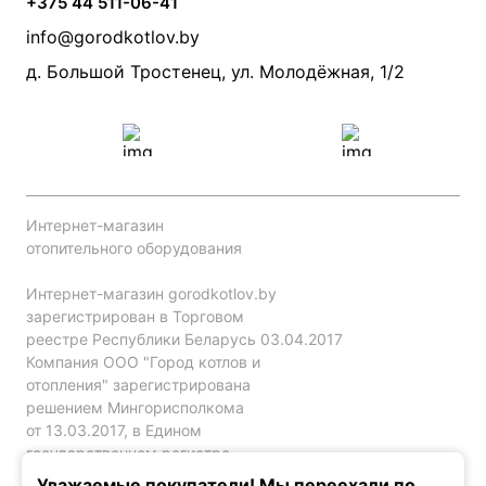
+375 44 511-06-41
Монтаж систем отопления
Производители
info@gorodkotlov.by
Прайс по монтажу систем отопления
Проект систем отопления
д. Большой Тростенец, ул. Молодёжная, 1/2
Интернет-магазин
отопительного оборудования
Интернет-магазин gorodkotlov.by
зарегистрирован в Торговом
реестре Республики Беларусь 03.04.2017
Компания ООО "Город котлов и
отопления" зарегистрирована
решением Мингорисполкома
от 13.03.2017, в Едином
государственном регистре
юр. лиц и индивидуальных
Уважаемые покупатели! Мы переехали по