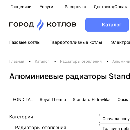
Ганцевичи
Услуги
Рассрочка
Доставка/Оплата
Каталог
Газовые котлы
Твердотопливные котлы
Электро
Главная
Каталог
Радиаторы отопления
Алюмини
Алюминиевые радиаторы Standar
FONDITAL
Royal Thermo
Standard Hidravlika
Oasis
Категория
Сначала поп
Радиаторы отопления
Толщина реб