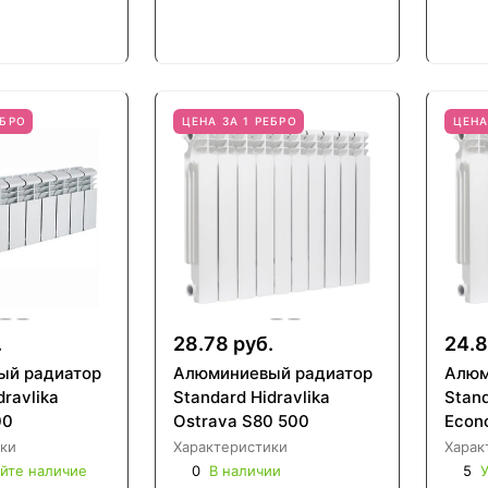
ЕБРО
ЦЕНА ЗА 1 РЕБРО
ЦЕНА
.
28.78 руб.
24.8
ый радиатор
Алюминиевый радиатор
Алюм
dravlika
Standard Hidravlika
Stand
00
Ostrava S80 500
Econ
ки
Характеристики
Харак
йте наличие
0
В наличии
5
У