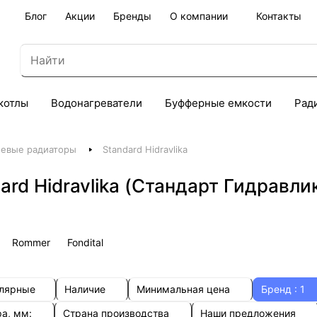
Блог
Акции
Бренды
О компании
Контакты
котлы
Водонагреватели
Буфферные емкости
Рад
евые радиаторы
Standard Hidravlika
d Hidravlika (Стандарт Гидравлик
Rommer
Fondital
улярные
Наличие
Минимальная цена
Бренд
: 1
ра, мм:
Страна производства
Наши предложения