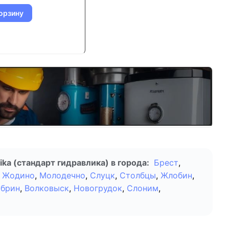
орзину
ka (стандарт гидравлика) в города:
Брест
,
Жодино
,
Молодечно
,
Слуцк
,
Столбцы
,
Жлобин
,
обрин
,
Волковыск
,
Новогрудок
,
Слоним
,