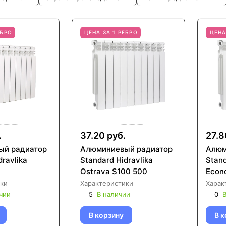
ЕБРО
ЦЕНА ЗА 1 РЕБРО
ЦЕНА
.
37.20 руб.
27.8
ый радиатор
Алюминиевый радиатор
Алюм
dravlika
Standard Hidravlika
Stand
Ostrava S100 500
Econ
ки
Характеристики
Харак
чии
5
В наличии
0
В
В корзину
В к