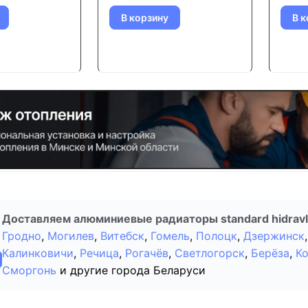
В корзину
В к
Доставляем алюминиевые радиаторы standard hidravli
Гродно
,
Могилев
,
Витебск
,
Гомель
,
Полоцк
,
Дзержинск
,
Калинковичи
,
Речица
,
Рогачёв
,
Светлогорск
,
Берёза
,
К
Сморгонь
и другие города Беларуси