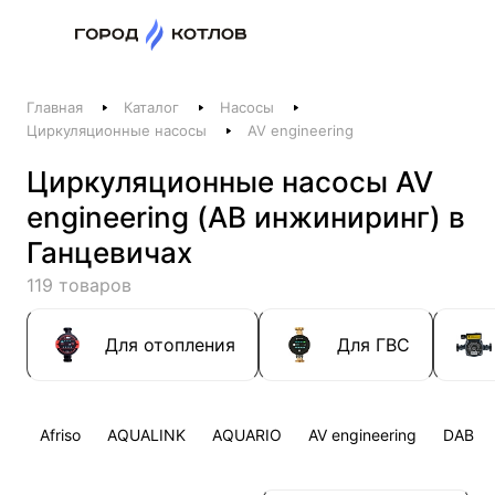
Назад
Главная
Каталог
Насосы
Телефоны
Циркуляционные насосы
AV engineering
+375 44 511-06-41
Циркуляционные насосы AV
+375 29 237-06-41
engineering (АВ инжиниринг) в
Котлы и отопление
Ганцевичах
+375 44 521-06-41
119 товаров
Печи, камины, бани
Заказать звонок
Для отопления
Для ГВС
Afriso
AQUALINK
AQUARIO
AV engineering
DAB