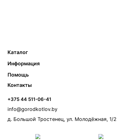
Каталог
Газовые котлы
Водонагреватели
Информация
Твердотопливные котлы
Теплый пол
О компании
Помощь
Электрические котлы
Радиаторы
Контакты
Условия оплаты
Контакты
Банные печи
Насосы
Статьи
Условия доставки
Камины и печи
Дымоходы
Акции
+375 44 511-06-41
Монтаж систем отопления
Производители
info@gorodkotlov.by
Прайс по монтажу систем отопления
Проект систем отопления
д. Большой Тростенец, ул. Молодёжная, 1/2