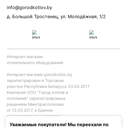
Производители
info@gorodkotlov.by
Прайс по монтажу систем отопления
Проект систем отопления
д. Большой Тростенец, ул. Молодёжная, 1/2
Интернет-магазин
отопительного оборудования
Интернет-магазин gorodkotlov.by
зарегистрирован в Торговом
реестре Республики Беларусь 03.04.2017
Компания ООО "Город котлов и
отопления" зарегистрирована
решением Мингорисполкома
от 13.03.2017, в Едином
государственном регистре
юр. лиц и индивидуальных
Уважаемые покупатели! Мы переехали по