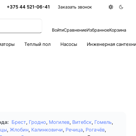
+375 44 521-06-41
Заказать звонок
Войти
Сравнение
Избранное
Корзина
иаторы
Теплый пол
Насосы
Инженерная сантехн
ода:
Брест
,
Гродно
,
Могилев
,
Витебск
,
Гомель
,
бцы
,
Жлобин
,
Калинковичи
,
Речица
,
Рогачёв
,