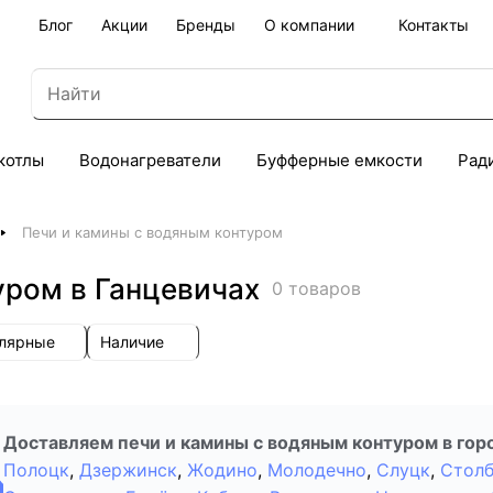
Блог
Акции
Бренды
О компании
Контакты
котлы
Водонагреватели
Буфферные емкости
Рад
Печи и камины с водяным контуром
уром в Ганцевичах
0 товаров
улярные
Наличие
Доставляем печи и камины с водяным контуром в гор
Полоцк
,
Дзержинск
,
Жодино
,
Молодечно
,
Слуцк
,
Стол