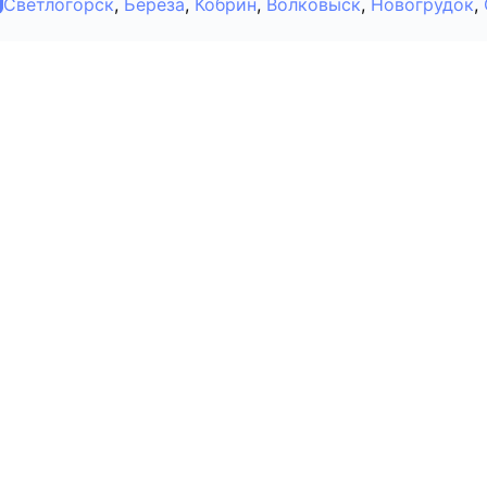
Светлогорск
,
Берёза
,
Кобрин
,
Волковыск
,
Новогрудок
,