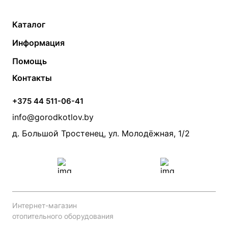
Каталог
Газовые котлы
Водонагреватели
Информация
Твердотопливные котлы
Теплый пол
О компании
Помощь
Электрические котлы
Радиаторы
Контакты
Условия оплаты
Контакты
Банные печи
Насосы
Статьи
Условия доставки
Камины и печи
Дымоходы
Акции
+375 44 511-06-41
Монтаж систем отопления
Производители
info@gorodkotlov.by
Прайс по монтажу систем отопления
Проект систем отопления
д. Большой Тростенец, ул. Молодёжная, 1/2
Интернет-магазин
отопительного оборудования