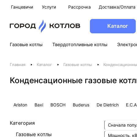
Ганцевичи
Услуги
Рассрочка
Доставка/Оплата
Каталог
Газовые котлы
Твердотопливные котлы
Электро
Главная
Каталог
Газовые котлы
Конденсационны
Конденсационные газовые котл
Ariston
Baxi
BOSCH
Buderus
De Dietrich
E.C.A
Категория
Сначала поп
Газовые котлы
Мощность, к