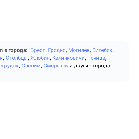
 в города:
Брест
,
Гродно
,
Могилев
,
Витебск
,
к
,
Столбцы
,
Жлобин
,
Калинковичи
,
Речица
,
огрудок
,
Слоним
,
Сморгонь
и другие города