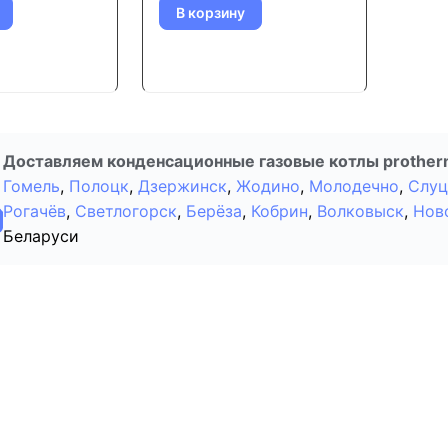
В корзину
Доставляем конденсационные газовые котлы protherm
Гомель
,
Полоцк
,
Дзержинск
,
Жодино
,
Молодечно
,
Слуц
Рогачёв
,
Светлогорск
,
Берёза
,
Кобрин
,
Волковыск
,
Нов
Беларуси