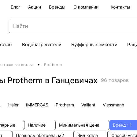
Блог
Акции
Бренды
О компании
Контакты
котлы
Водонагреватели
Буфферные емкости
Рад
е газовые котлы
Protherm
ы Protherm в Ганцевичах
96 товаров
.
Haier
IMMERGAS
Protherm
Vaillant
Viessmann
улярные
Наличие
Минимальная цена
Бренд
: 1
Вт
Площадь обогрева, м2
Вид котла
Способ уст