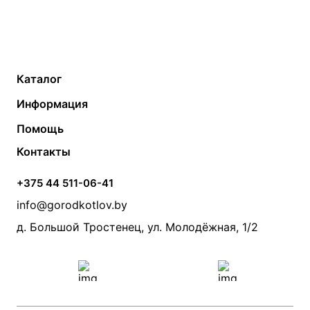
Каталог
Газовые котлы
Водонагреватели
Информация
Твердотопливные котлы
Теплый пол
О компании
Помощь
Электрические котлы
Радиаторы
Контакты
Условия оплаты
Контакты
Банные печи
Насосы
Статьи
Условия доставки
Камины и печи
Дымоходы
Акции
+375 44 511-06-41
Монтаж систем отопления
Производители
info@gorodkotlov.by
Прайс по монтажу систем отопления
Проект систем отопления
д. Большой Тростенец, ул. Молодёжная, 1/2