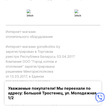
Интернет-магазин
отопительного оборудования
Интернет-магазин gorodkotlov.by
зарегистрирован в Торговом
реестре Республики Беларусь 03.04.2017
Компания ООО "Город котлов и
отопления" зарегистрирована
решением Мингорисполкома
от 13.03.2017, в Едином
государственном регистре
юр. лиц и индивидуальных
Уважаемые покупатели! Мы переехали по
предпринимателей за №192786120.
адресу: Большой Тростенец, ул. Молодежная,
1/2
Конфиденциальность
Оферта