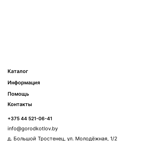
Каталог
Газовые котлы
Водонагреватели
Информация
Твердотопливные котлы
Теплый пол
О компании
Помощь
Электрические котлы
Радиаторы
Контакты
Условия оплаты
Контакты
Банные печи
Насосы
Статьи
Условия доставки
Камины и печи
Дымоходы
Акции
+375 44 521-06-41
Монтаж систем отопления
Производители
info@gorodkotlov.by
Прайс по монтажу систем отопления
Проект систем отопления
д. Большой Тростенец, ул. Молодёжная, 1/2