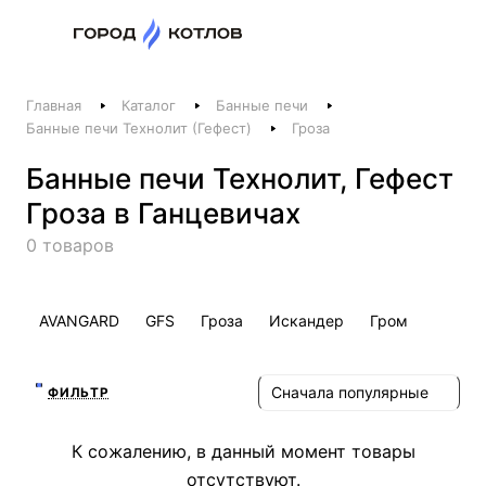
Назад
Главная
Каталог
Банные печи
Телефоны
Банные печи Технолит (Гефест)
Гроза
+375 44 511-06-41
Банные печи Технолит, Гефест
+375 29 237-06-41
Гроза в Ганцевичах
Котлы и отопление
0 товаров
+375 44 521-06-41
Печи, камины, бани
AVANGARD
GFS
Гроза
Искандер
Гром
Заказать звонок
Сначала популярные
ФИЛЬТР
К сожалению, в данный момент товары
отсутствуют.