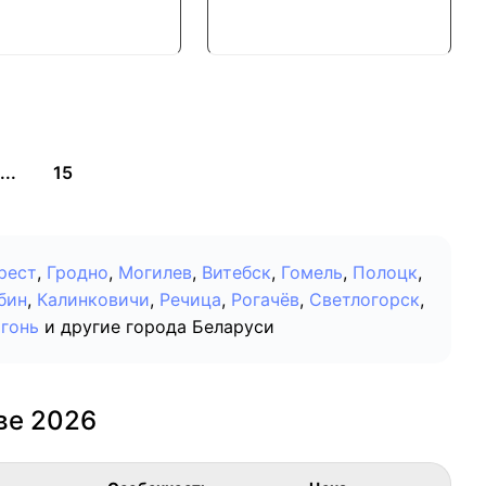
...
15
рест
,
Гродно
,
Могилев
,
Витебск
,
Гомель
,
Полоцк
,
бин
,
Калинковичи
,
Речица
,
Рогачёв
,
Светлогорск
,
гонь
и другие города Беларуси
ве 2026