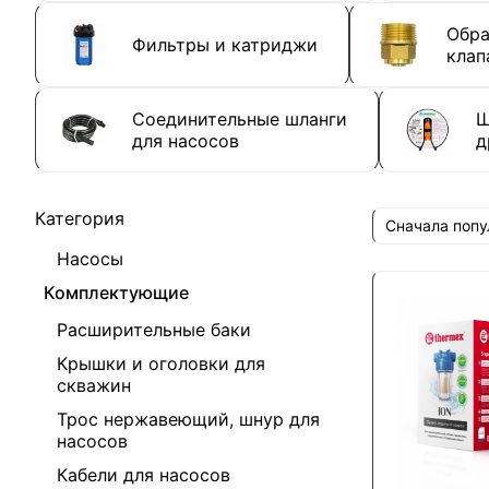
Обра
Фильтры и катриджи
клап
Соединительные шланги
Ш
для насосов
д
Категория
Сначала поп
Насосы
Комплектующие
Расширительные баки
Крышки и оголовки для
скважин
Трос нержавеющий, шнур для
насосов
Кабели для насосов