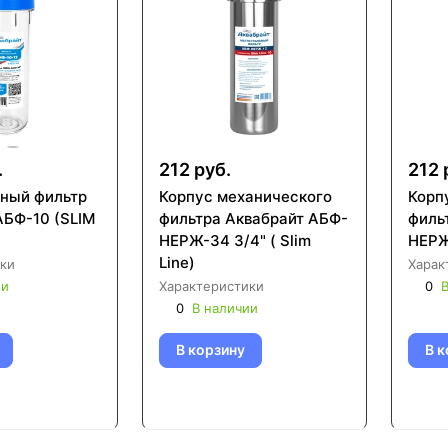
.
212 руб.
212 
ный фильтр
Корпус механического
Корп
АБФ-10 (SLIM
фильтра Аквабрайт АБФ-
фильтра Акваб
НЕРЖ-34 3/4" ( Slim
НЕРЖ-
Line)
ки
Харак
ии
Характеристики
0
В
0
В наличии
В корзину
В к