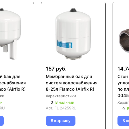
157 руб.
14.7
 бак для
Мембранный бак для
Сгон
оснабжения
систем водоснабжения
упло
o (Airfix R)
8-25л Flamco (Airfix R)
по п
0045
ки
Характеристики
ии
0
В наличии
Харак
9RU
Арт.
FL 24259RU
0
В
В корзину
В к