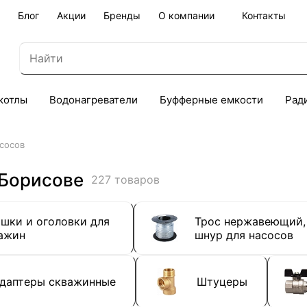
Блог
Акции
Бренды
О компании
Контакты
котлы
Водонагреватели
Буфферные емкости
Рад
сосов
 Борисове
227 товаров
шки и оголовки для
Трос нержавеющий,
ажин
шнур для насосов
даптеры скважинные
Штуцеры