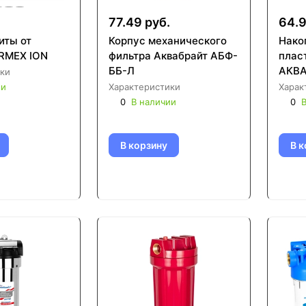
77.49 руб.
64.9
иты от
Корпус механического
Нако
RMEX ION
фильтра Аквабрайт АБФ-
плас
ББ-Л
АКВА
ки
ии
Характеристики
Харак
0
В наличии
0
В
В корзину
В к