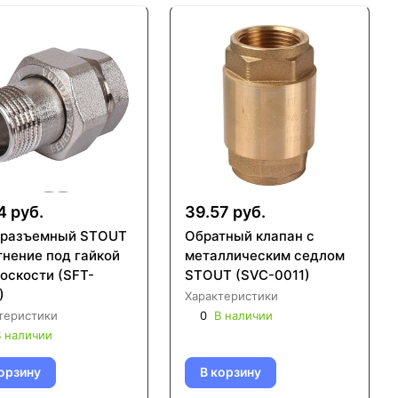
4 руб.
39.57 руб.
 разъемный STOUT
Обратный клапан с
тнение под гайкой
металлическим седлом
лоскости (SFT-
STOUT (SVC-0011)
)
Характеристики
теристики
0
В наличии
 наличии
орзину
В корзину