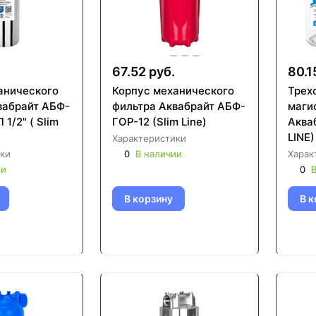
67.52 руб.
80.1
анического
Корпус механического
Трех
фильтра Аквабрайт АБФ-
маги
1/2" ( Slim
ГОР-12 (Slim Line)
Аква
LINE)
Характеристики
ки
0
В наличии
Харак
ии
0
В
В корзину
В к