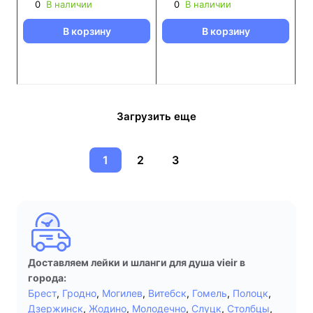
0
В наличии
0
В наличии
В корзину
В корзину
Загрузить еще
1
2
3
Доставляем лейки и шланги для душа vieir в
города:
Брест
,
Гродно
,
Могилев
,
Витебск
,
Гомель
,
Полоцк
,
Дзержинск
,
Жодино
,
Молодечно
,
Слуцк
,
Столбцы
,