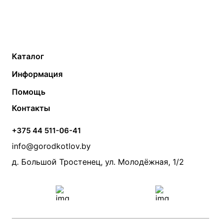
Каталог
Газовые котлы
Водонагреватели
Информация
Твердотопливные котлы
Теплый пол
О компании
Помощь
Электрические котлы
Радиаторы
Контакты
Условия оплаты
Контакты
Банные печи
Насосы
Статьи
Условия доставки
Камины и печи
Дымоходы
Акции
+375 44 511-06-41
Монтаж систем отопления
Производители
info@gorodkotlov.by
Прайс по монтажу систем отопления
Проект систем отопления
д. Большой Тростенец, ул. Молодёжная, 1/2