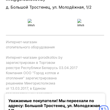
Проект систем отопления
д. Большой Тростенец, ул. Молодёжная, 1/2
Интернет-магазин
отопительного оборудования
Интернет-магазин gorodkotlov.by
зарегистрирован в Торговом
реестре Республики Беларусь 03.04.2017
Компания ООО "Город котлов и
отопления" зарегистрирована
решением Мингорисполкома
от 13.03.2017, в Едином
государственном регистре
юр. лиц и индивидуальных
Уважаемые покупатели! Мы переехали по
предпринимателей за №192786120.
адресу: Большой Тростенец, ул. Молодежная,