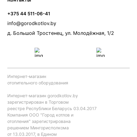
Банные печи
Насосы
Статьи
Условия доставки
Камины и печи
Дымоходы
Акции
+375 44 511-06-41
Монтаж систем отопления
Производители
info@gorodkotlov.by
Прайс по монтажу систем отопления
Проект систем отопления
д. Большой Тростенец, ул. Молодёжная, 1/2
Интернет-магазин
отопительного оборудования
Интернет-магазин gorodkotlov.by
зарегистрирован в Торговом
реестре Республики Беларусь 03.04.2017
Компания ООО "Город котлов и
отопления" зарегистрирована
решением Мингорисполкома
от 13.03.2017, в Едином