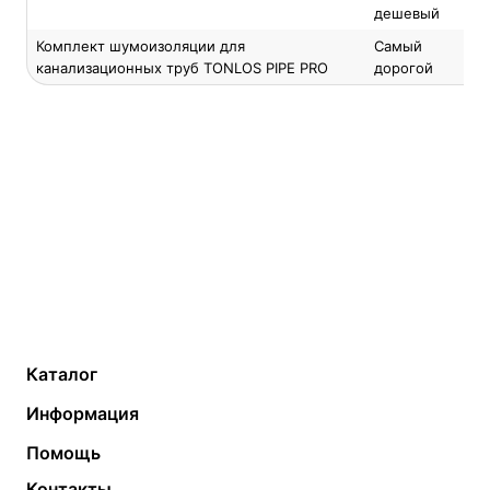
дешевый
Комплект шумоизоляции для
Самый
канализационных труб TONLOS PIPE PRO
дорогой
Каталог
Газовые котлы
Водонагреватели
Информация
Твердотопливные котлы
Теплый пол
О компании
Помощь
Электрические котлы
Радиаторы
Контакты
Условия оплаты
Контакты