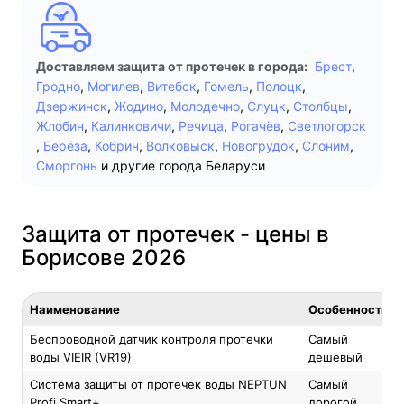
Доставляем защита от протечек в города:
Брест
,
Гродно
,
Могилев
,
Витебск
,
Гомель
,
Полоцк
,
Дзержинск
,
Жодино
,
Молодечно
,
Слуцк
,
Столбцы
,
Жлобин
,
Калинковичи
,
Речица
,
Рогачёв
,
Светлогорск
,
Берёза
,
Кобрин
,
Волковыск
,
Новогрудок
,
Слоним
,
Сморгонь
и другие города Беларуси
Защита от протечек - цены в
Борисове 2026
Наименование
Особенность
Беспроводной датчик контроля протечки
Самый
воды VIEIR (VR19)
дешевый
Система защиты от протечек воды NEPTUN
Самый
Profi Smart+
дорогой