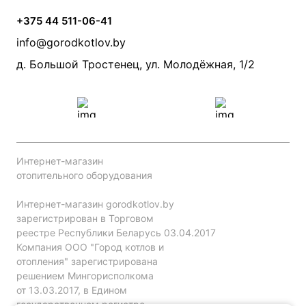
Условия доставки
Камины и печи
Дымоходы
Акции
+375 44 511-06-41
Монтаж систем отопления
Производители
info@gorodkotlov.by
Прайс по монтажу систем отопления
Проект систем отопления
д. Большой Тростенец, ул. Молодёжная, 1/2
Интернет-магазин
отопительного оборудования
Интернет-магазин gorodkotlov.by
зарегистрирован в Торговом
реестре Республики Беларусь 03.04.2017
Компания ООО "Город котлов и
отопления" зарегистрирована
решением Мингорисполкома
от 13.03.2017, в Едином
государственном регистре