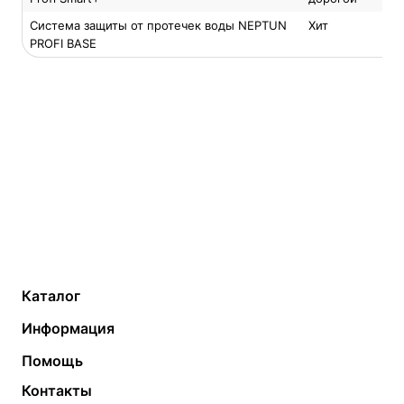
Система защиты от протечек воды NEPTUN
Хит
PROFI BASE
Каталог
Газовые котлы
Водонагреватели
Информация
Твердотопливные котлы
Теплый пол
О компании
Помощь
Электрические котлы
Радиаторы
Контакты
Условия оплаты
Контакты
Банные печи
Насосы
Статьи