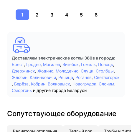
1
2
3
4
5
6
Доставляем электрические котлы 380в в города:
Брест
,
Гродно
,
Могилев
,
Витебск
,
Гомель
,
Полоцк
,
Дзержинск
,
Жодино
,
Молодечно
,
Слуцк
,
Столбцы
,
Жлобин
,
Калинковичи
,
Речица
,
Рогачёв
,
Светлогорск
,
Берёза
,
Кобрин
,
Волковыск
,
Новогрудок
,
Слоним
,
Сморгонь
и другие города Беларуси
Сопутствующее оборудование
Радиаторы отопления
Теплый пол
Трубы и фити