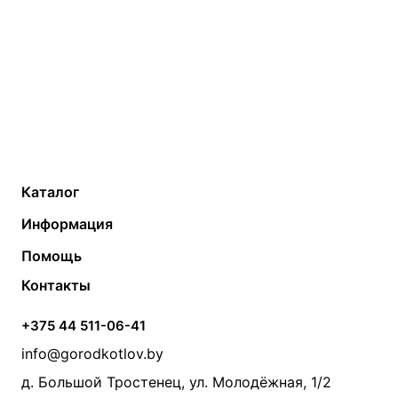
Каталог
Газовые котлы
Водонагреватели
Информация
Твердотопливные котлы
Теплый пол
О компании
Помощь
Электрические котлы
Радиаторы
Контакты
Условия оплаты
Контакты
Банные печи
Насосы
Статьи
Условия доставки
Камины и печи
Дымоходы
Акции
+375 44 511-06-41
Монтаж систем отопления
Производители
info@gorodkotlov.by
Прайс по монтажу систем отопления
Проект систем отопления
д. Большой Тростенец, ул. Молодёжная, 1/2