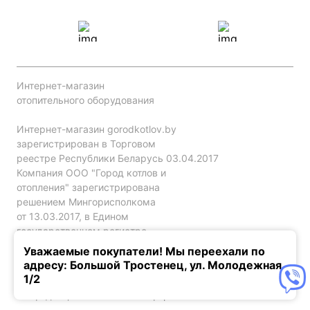
Интернет-магазин
отопительного оборудования
Интернет-магазин gorodkotlov.by
зарегистрирован в Торговом
реестре Республики Беларусь 03.04.2017
Компания ООО "Город котлов и
отопления" зарегистрирована
решением Мингорисполкома
от 13.03.2017, в Едином
государственном регистре
юр. лиц и индивидуальных
Уважаемые покупатели! Мы переехали по
предпринимателей за №192786120.
адресу: Большой Тростенец, ул. Молодежная,
1/2
Конфиденциальность
Оферта