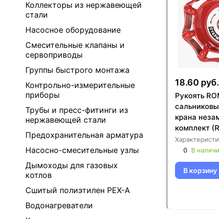
Коллекторы из нержавеющей
стали
Насосное оборудование
Смесительные клапаны и
сервоприводы
Группы быстрого монтажа
18.60 руб.
Контрольно-измерительные
приборы
Рукоять RO
сальниковы
Трубы и пресс-фитинги из
крана неза
нержавеющей стали
комплект (
Предохранительная арматура
Характеристи
Насосно-смесительные узлы
0
В налич
Дымоходы для газовых
В корзину
котлов
Сшитый полиэтилен PEX-A
Водонагреватели