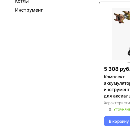
Котлы
Инструмент
5 308 руб
Комплект
аккумулято
инструмен
для аксиал
фитингов (4
Характеристи
16x2.0 и 16x
0
Уточняй
25x3.5, 32x
0001-0016
В корзину