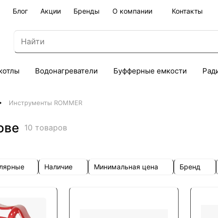
Блог
Акции
Бренды
О компании
Контакты
котлы
Водонагреватели
Буфферные емкости
Рад
Инструменты ROMMER
ове
10 товаров
улярные
Наличие
Минимальная цена
Бренд