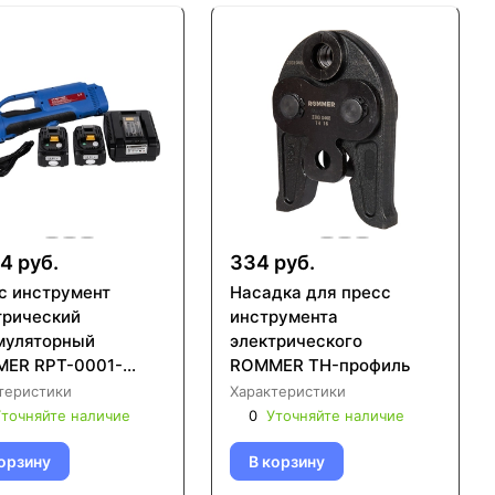
4 руб.
334 руб.
с инструмент
Насадка для пресс
трический
инструмента
муляторный
электрического
T-0001-
ROMMER TH-профиль
08
теристики
Характеристики
точняйте наличие
0
Уточняйте наличие
орзину
В корзину