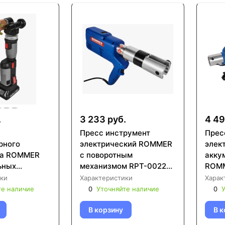
.
3 233 руб.
4 49
Пресс инструмент
Прес
рного
электрический ROMMER
элек
та ROMMER
с поворотным
акку
ьных
механизмом RPT-0022-
ROMMER RP
 насадки:
012108
0121
ки
Характеристики
Харак
2.2, 20x2.8,
те наличие
0
Уточняйте наличие
0
У
4.4) RAT-
32
В корзину
В к