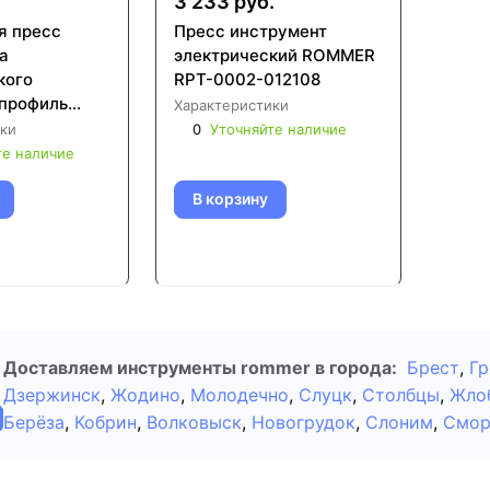
3 233 руб.
я пресс
Пресс инструмент
а
электрический ROMMER
кого
RPT-0002-012108
профиль
Характеристики
ки
0
Уточняйте наличие
те наличие
В корзину
Доставляем инструменты rommer в города:
Брест
,
Гр
Дзержинск
,
Жодино
,
Молодечно
,
Слуцк
,
Столбцы
,
Жло
Берёза
,
Кобрин
,
Волковыск
,
Новогрудок
,
Слоним
,
Смор