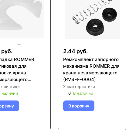
 руб.
2.44 руб.
ладка ROMMER
Ремкомплект запорного
тиковая для
механизма ROMMER для
новки крана
крана незамерзающего
мерзающего
(RVSFF-0004)
FF-0003)
теристики
Характеристики
 наличии
0
В наличии
орзину
В корзину