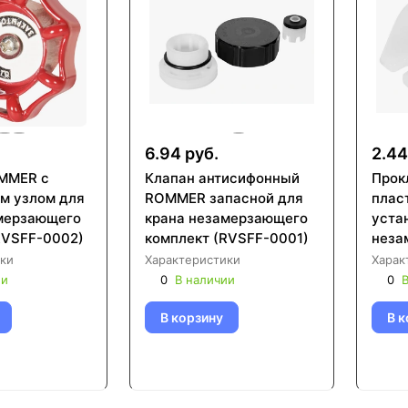
6.94 руб.
2.44
MMER с
Клапан антисифонный
Прок
м узлом для
ROMMER запасной для
плас
мерзающего
крана незамерзающего
уста
RVSFF-0002)
комплект (RVSFF-0001)
неза
(RVS
ки
Характеристики
Харак
ии
0
В наличии
0
В
В корзину
В к