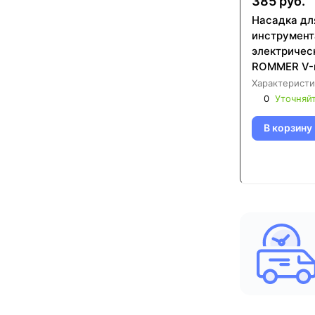
385 руб.
Насадка дл
инструмент
электричес
ROMMER V-
(RPT-0003)
Характеристи
0
Уточняй
В корзину