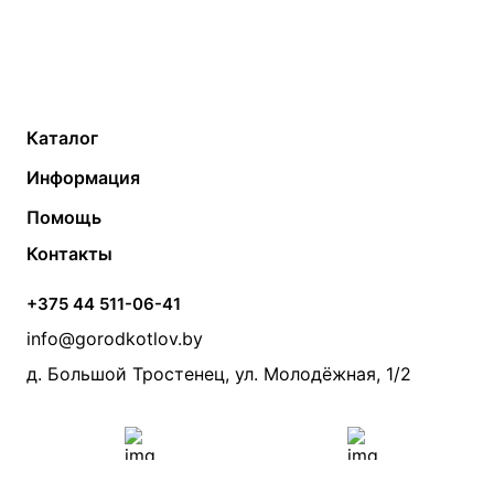
Каталог
Газовые котлы
Водонагреватели
Информация
Твердотопливные котлы
Теплый пол
О компании
Помощь
Электрические котлы
Радиаторы
Контакты
Условия оплаты
Контакты
Банные печи
Насосы
Статьи
Условия доставки
Камины и печи
Дымоходы
Акции
+375 44 511-06-41
Монтаж систем отопления
Производители
info@gorodkotlov.by
Прайс по монтажу систем отопления
Проект систем отопления
д. Большой Тростенец, ул. Молодёжная, 1/2