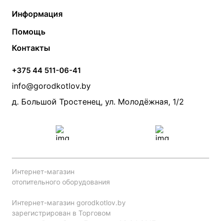
Газовые котлы
Водонагреватели
Информация
Твердотопливные котлы
Теплый пол
О компании
Помощь
Электрические котлы
Радиаторы
Контакты
Условия оплаты
Контакты
Банные печи
Насосы
Статьи
Условия доставки
Камины и печи
Дымоходы
Акции
+375 44 511-06-41
Монтаж систем отопления
Производители
info@gorodkotlov.by
Прайс по монтажу систем отопления
Проект систем отопления
д. Большой Тростенец, ул. Молодёжная, 1/2
Интернет-магазин
отопительного оборудования
Интернет-магазин gorodkotlov.by
зарегистрирован в Торговом