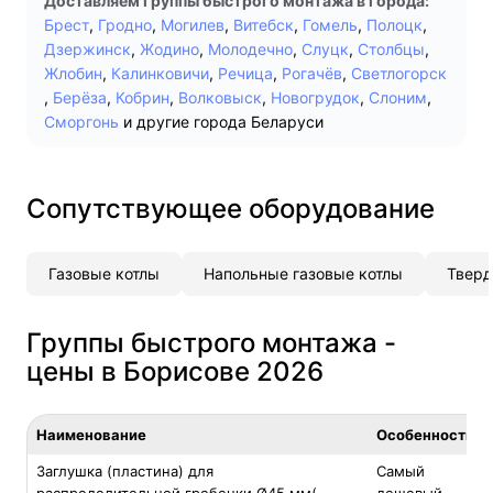
Доставляем группы быстрого монтажа в города:
Брест
,
Гродно
,
Могилев
,
Витебск
,
Гомель
,
Полоцк
,
Дзержинск
,
Жодино
,
Молодечно
,
Слуцк
,
Столбцы
,
Жлобин
,
Калинковичи
,
Речица
,
Рогачёв
,
Светлогорск
,
Берёза
,
Кобрин
,
Волковыск
,
Новогрудок
,
Слоним
,
Сморгонь
и другие города Беларуси
Сопутствующее оборудование
Газовые котлы
Напольные газовые котлы
Тверд
Группы быстрого монтажа -
цены в Борисове 2026
Наименование
Особенность
Заглушка (пластина) для
Самый