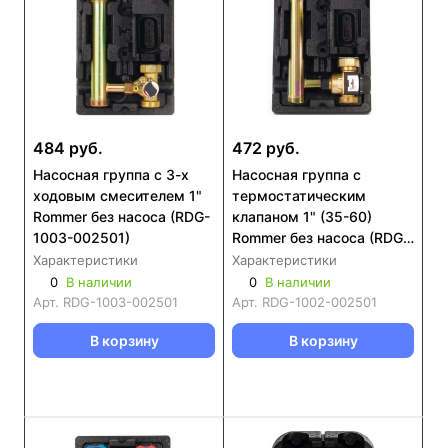
484 руб.
472 руб.
Насосная группа с 3-х
Насосная группа с
ходовым смесителем 1"
термостатическим
Rommer без насоса (RDG-
клапаном 1" (35-60)
1003-002501)
Rommer без насоса (RDG-
1002-002501)
Характеристики
Характеристики
0
В наличии
0
В наличии
Арт.
RDG-1003-002501
Арт.
RDG-1002-002501
В корзину
В корзину