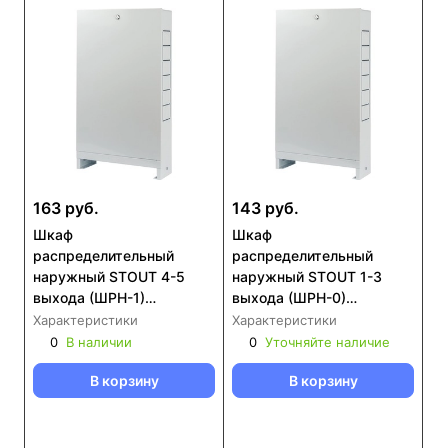
163 руб.
143 руб.
Шкаф
Шкаф
распределительный
распределительный
наружный STOUT 4-5
наружный STOUT 1-3
выхода (ШРН-1)
выхода (ШРН-0)
651х120х454 (SCC-0001-
651х120х365 (SCC-0001-
Характеристики
Характеристики
000045)
000013)
0
В наличии
0
Уточняйте наличие
В корзину
В корзину