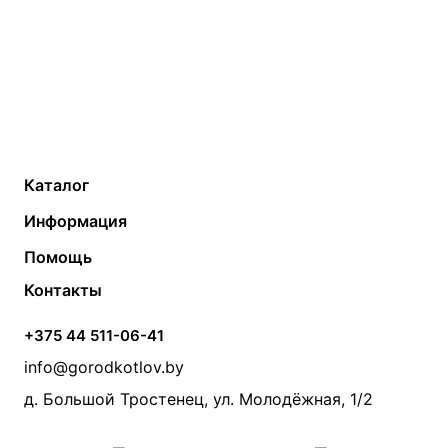
Каталог
Газовые котлы
Водонагреватели
Информация
Твердотопливные котлы
Теплый пол
О компании
Помощь
Электрические котлы
Радиаторы
Контакты
Условия оплаты
Контакты
Банные печи
Насосы
Статьи
Условия доставки
Камины и печи
Дымоходы
Акции
+375 44 511-06-41
Монтаж систем отопления
Производители
info@gorodkotlov.by
Прайс по монтажу систем отопления
Проект систем отопления
д. Большой Тростенец, ул. Молодёжная, 1/2