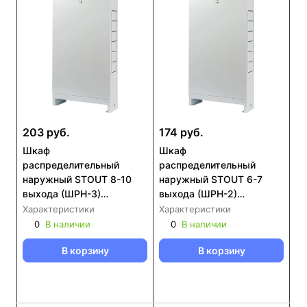
203 руб.
174 руб.
Шкаф
Шкаф
распределительный
распределительный
наружный STOUT 8-10
наружный STOUT 6-7
выхода (ШРН-3)
выхода (ШРН-2)
651х120х704 (SCC-0001-
651х120х554 (SCC-0001-
Характеристики
Характеристики
000810)
000067)
0
В наличии
0
В наличии
В корзину
В корзину