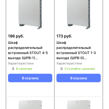
186 руб.
173 руб.
Шкаф
Шкаф
распределительный
распределительный
встроенный STOUT 4-5
встроенный STOUT 1-3
выхода (ШРВ-1)
выхода (ШРВ-0)
670х125х496 (SCC-0002-
670х125х404 (SCC-0002-
Характеристики
Характеристики
000045)
000013)
0
В наличии
0
Уточняйте наличие
В корзину
В корзину