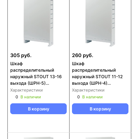
305 руб.
260 руб.
Шкаф
Шкаф
распределительный
распределительный
наружный STOUT 13-16
наружный STOUT 11-12
выхода (ШРН-5)
выхода (ШРН-4)
651х120х1004 (SCC-
651х120х854 (SCC-0001-
Характеристики
Характеристики
0001-001316)
001112)
0
В наличии
0
В наличии
В корзину
В корзину