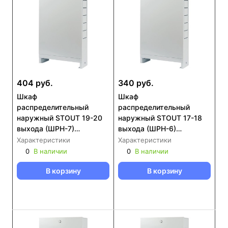
404 руб.
340 руб.
Шкаф
Шкаф
распределительный
распределительный
наружный STOUT 19-20
наружный STOUT 17-18
выхода (ШРН-7)
выхода (ШРН-6)
651х120х1304 (SCC-
651х120х1154 (SCC-0001-
Характеристики
Характеристики
0001-001920)
001718)
0
В наличии
0
В наличии
В корзину
В корзину