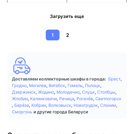
Загрузить еще
1
2
Доставляем коллекторные шкафы в города:
Брест
,
Гродно
,
Могилев
,
Витебск
,
Гомель
,
Полоцк
,
Дзержинск
,
Жодино
,
Молодечно
,
Слуцк
,
Столбцы
,
Жлобин
,
Калинковичи
,
Речица
,
Рогачёв
,
Светлогорск
,
Берёза
,
Кобрин
,
Волковыск
,
Новогрудок
,
Слоним
,
Сморгонь
и другие города Беларуси