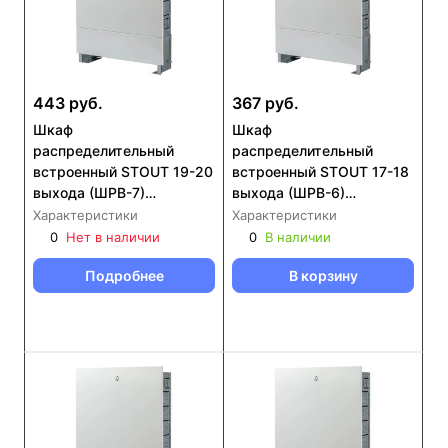
443 руб.
367 руб.
Шкаф
Шкаф
распределительный
распределительный
встроенный STOUT 19-20
встроенный STOUT 17-18
выхода (ШРВ-7)
выхода (ШРВ-6)
670х125х1346 (SCC-
670х125х1196 (SCC-
Характеристики
Характеристики
0002-001920)
0002-001718)
0
Нет в наличии
0
В наличии
Подробнее
В корзину