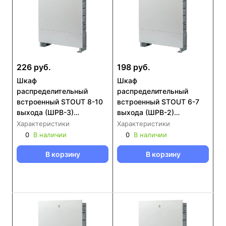
226 руб.
198 руб.
Шкаф
Шкаф
распределительный
распределительный
встроенный STOUT 8-10
встроенный STOUT 6-7
выхода (ШРВ-3)
выхода (ШРВ-2)
670х125х746 (SCC-0002-
670х125х596 (SCC-0002-
Характеристики
Характеристики
000810)
000067)
0
В наличии
0
В наличии
В корзину
В корзину