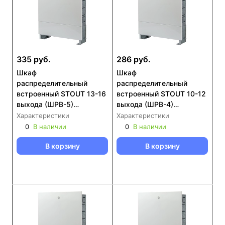
335 руб.
286 руб.
Шкаф
Шкаф
распределительный
распределительный
встроенный STOUT 13-16
встроенный STOUT 10-12
выхода (ШРВ-5)
выхода (ШРВ-4)
670х125х1046 (SCC-
670х125х896 (SCC-0002-
Характеристики
Характеристики
0002-001316)
001112)
0
В наличии
0
В наличии
В корзину
В корзину