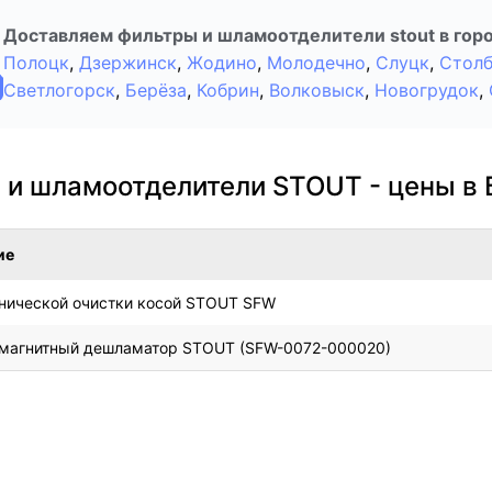
Доставляем фильтры и шламоотделители stout в горо
Полоцк
,
Дзержинск
,
Жодино
,
Молодечно
,
Слуцк
,
Стол
Светлогорск
,
Берёза
,
Кобрин
,
Волковыск
,
Новогрудок
,
 и шламоотделители STOUT - цены в 
ие
нической очистки косой STOUT SFW
магнитный дешламатор STOUT (SFW-0072-000020)