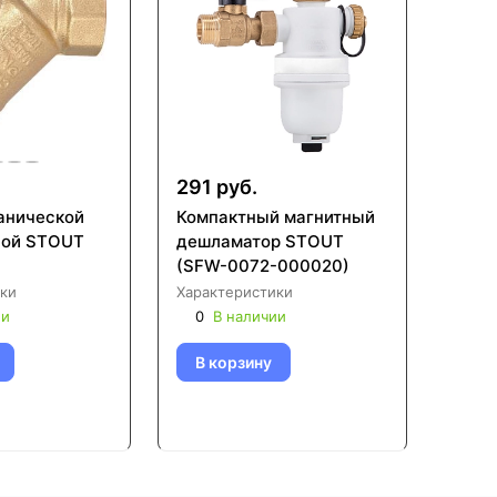
291 руб.
анической
Компактный магнитный
сой STOUT
дешламатор STOUT
(SFW-0072-000020)
ки
Характеристики
ии
0
В наличии
В корзину