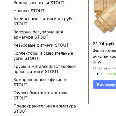
Водонагреватели STOUT
Насосы STOUT
Аксиальные фитинги и трубы
STOUT
Запорно-регулирующая
арматура STOUT
21.74 руб.
Резьбовые фитинги STOUT
Фильтр мех
Коллекторы и смесительные
очистки ко
узлы STOUT
SFW
Трубы и металлопластиковые
Характеристи
пресс фитинги STOUT
0
В налич
Компрессионные фитинги
STOUT
В корзину
Группы быстрого монтажа
STOUT
Предохранительная арматура
STOUT