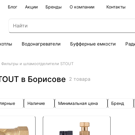
Блог
Акции
Бренды
О компании
Контакты
котлы
Водонагреватели
Буфферные емкости
Рад
Фильтры и шламоотделители STOUT
TOUT в Борисове
2 товара
улярные
Наличие
Минимальная цена
Бренд